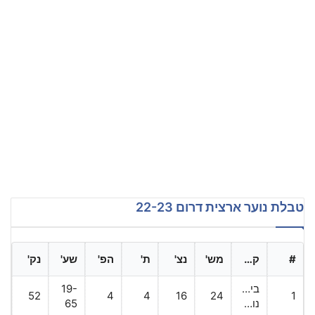
טבלת נוער ארצית דרום 22-23
#
קבוצה
מש'
נצ'
ת'
הפ'
שע'
נק'
בית"ר
19-
52
4
4
16
24
1
נורדיה
65