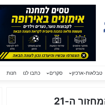
טבלאות-ארכיון
סקרים
כתבו לנו
חנות
זור ה-21