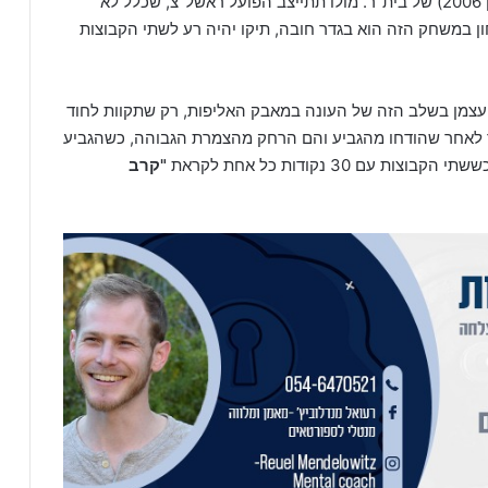
גם כעת, לאחר שאשתקד ירד ליגה עם נערים ב' (שנתון 2006) של בית"ר. מולו תתייצב הפועל ראשל"צ, שכלל לא
ן במשחק הזה הוא בגדר חובה, תיקו יהיה רע לשתי הקבוצות
 עצמן בשלב הזה של העונה במאבק האליפות, רק שתקוות לחוד
אר לאחר שהודחו מהגביע והם הרחק מהצמרת הגבוהה, כשהגביע
ם 30 נקודות כל אחת לקראת
"קרב