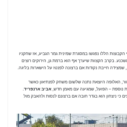
הקבוצות הללו נפגשו במסגרת שמינית גמר הגביע, אז שחקניו
ו עם ידיהם על העליונה לאחר 0-6 משכנע. בקרב הקצוות שיערך אף הוא ברמת גן, הירוקים רוצים
שמצידה חייבת נקודות אם ברצונה לפנטז על הישארות בליגה.
ר, האלופה היוצאת נתנה שלשום משחק לפנתיאון כאשר
אביב ארנפריד
.
 כי ניצחון הוא בגדר חובה אם ברצונם לנסות ולהאבק מול