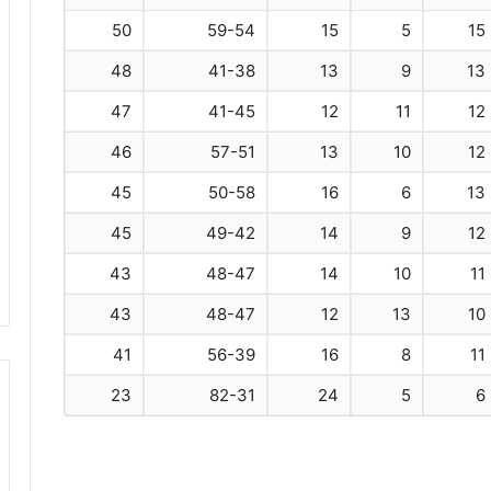
50
59-54
15
5
15
48
41-38
13
9
13
47
41-45
12
11
12
46
57-51
13
10
12
45
50-58
16
6
13
45
49-42
14
9
12
43
48-47
14
10
11
43
48-47
12
13
10
41
56-39
16
8
11
23
82-31
24
5
6