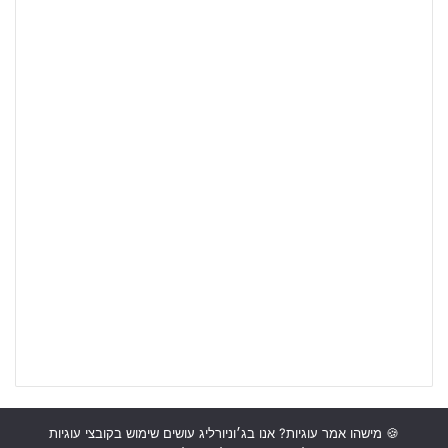
🍪 מישהו אמר עוגיות? אנו בג׳וניורליג עושים שימוש בקובצי עוגיות