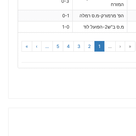
0-3
המזרח
הפ' מרמורק-מ.ס רמלה
0-1
מ.ס ב"ש2-הפועל לוד
1-0
»
›
...
5
4
3
2
1
...
‹
«