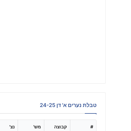
טבלת נערים א' דן 24-25
#
קבוצה
מש'
נצ'