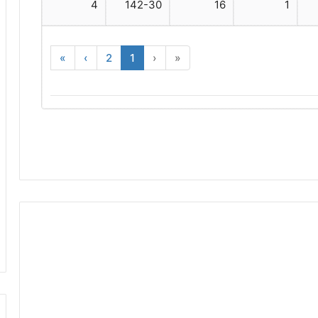
4
142-30
16
1
»
›
2
1
‹
«