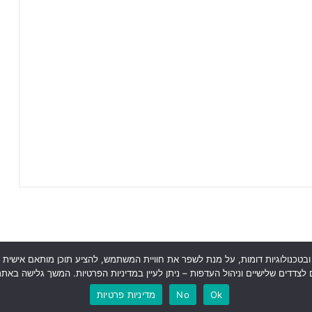
 מישהו אמר עוגיות? אנו בג׳וניורליג עושים שימוש בקובצי עוגיות (Cookies) ובטכנולוגיות דומות, על מנת לשפר את חוויי
ראשי
כתבות
תכנים מקצועיים
תנאי שימוש
מדיניות אבטחה
כתבו לנו
צדדים שלישיים וניהול העדפות – ניתן לעיין במדיניות הפרטיות. המשך גלישה באת
Instagram
YouTube
Facebook
Ok
No
מדיניות פרטיות