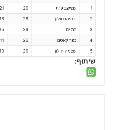
1
עמישב פ"ת
26
21
2
ירמיהו חולון
26
18
3
בת ים
26
15
4
כפר קאסם
26
11
5
עוצמה חולון
26
10
שיתוף: