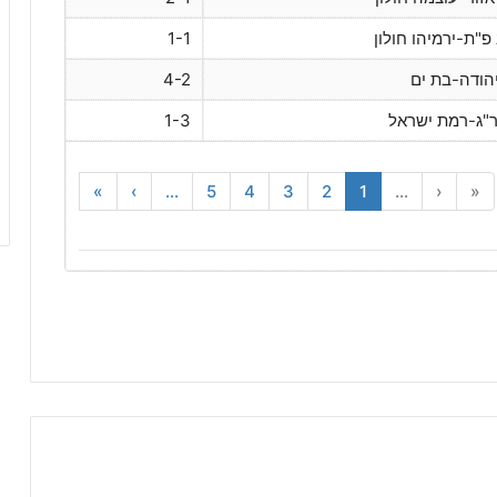
פ"ת-ירמיהו חולון
1-1
הודה-בת ים
4-2
ר"ג-רמת ישראל
1-3
»
›
...
5
4
3
2
1
...
‹
«