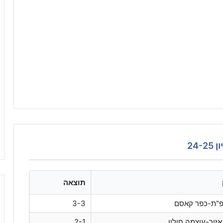
24
תוצאה
פ"ת-כפר קאסם
3-3
זור-עוצמה חולון
2-1