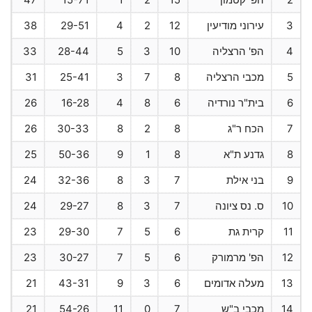
3
עירוני מודיעין
12
2
4
29-51
38
4
הפ' הרצליה
10
3
5
28-44
33
5
מכבי הרצליה
8
7
3
25-41
31
6
בית"ר נורדיה
6
8
4
16-28
26
7
הכח ר"ג
8
2
8
30-33
26
8
גדנע ת"א
8
1
9
50-36
25
9
בני אילת
7
3
8
32-36
24
10
ס. נס ציונה
7
3
8
29-27
24
11
קרית גת
6
5
7
29-30
23
12
הפ' מרמורק
6
5
7
30-27
23
13
מעלה אדומים
6
3
9
43-31
21
14
מכבי ב"ש
7
0
11
54-26
21