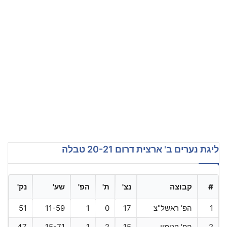
ליגת נערים ב' ארצית דרום 20-21 טבלה
#
קבוצה
נצ'
ת'
הפ'
שע'
נק'
1
הפ' ראשל"צ
17
0
1
11-59
51
2
הפ' קטמון
15
2
1
15-71
47