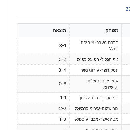
משחק
תוצאה
חדרה מערב-מ.חיפה
3-1
נהלל
נוף הגליל-הפועל כפ"ס
3-2
עמק חפר-עירוני נשר
3-4
אחי נצרת-מעלות
0-6
תרשיחא
בני סכנין-דרום השרון
1-1
צור שלום-עירוני כרמיאל
2-2
מטה אשר-מכבי עוספיא
1-3
חופשית-הפועל עכו
-