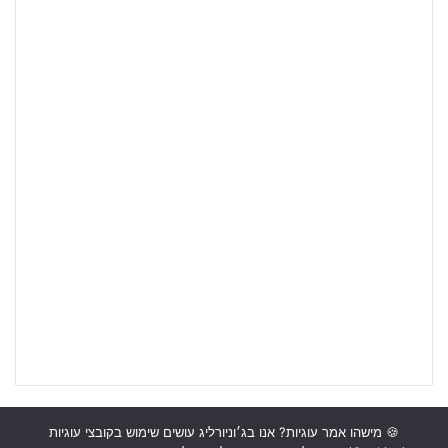
🍪 מישהו אמר עוגיות? אנו בג׳וניורליג עושים שימוש בקובצי עוגיות