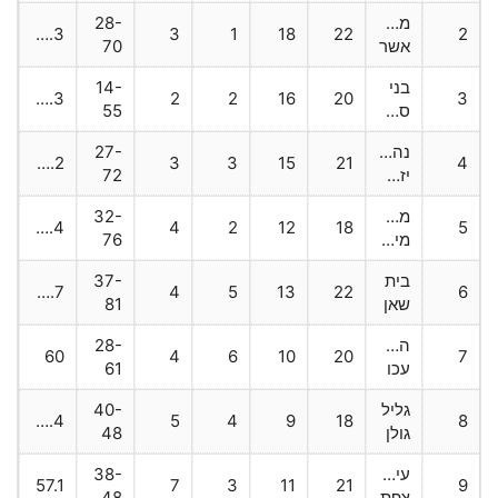
מטה
28-
83.3
3
1
18
22
2
אשר
70
בני
14-
83.3
2
2
16
20
3
סכנין
55
נהלל
27-
76.2
3
3
15
21
4
יזרעאל
72
מעגן
32-
70.4
4
2
12
18
5
מיכאל
76
בית
37-
66.7
4
5
13
22
6
שאן
81
הפועל
28-
60
4
6
10
20
7
עכו
61
גליל
40-
57.4
5
4
9
18
8
גולן
48
עירוני
38-
57.1
7
3
11
21
9
צפת
48