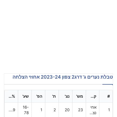
טבלת נערים ג' דרג2 צפון 2023-24 אחוזי הצלחה
#
קבוצה
מש'
נצ'
ת'
הפ'
שע'
%הצלחה
אחי
16-
89.9
1
2
20
23
1
נצרת
78