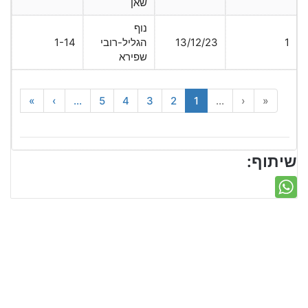
שאן
נוף
1
13/12/23
הגליל-רובי
1-14
שפירא
»
›
...
5
4
3
2
1
...
‹
«
שיתוף: