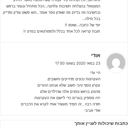
:
המנטאלי בהצלחה חשיבות עלויונה…הכל מתחיל ונגמר בראש
תדע בדיוק מה אתה רוצה!
ובחשיבה וזה בדיוק מה שאדון טפר אומר…הוא פשוט צודק ומדייק
אם התאמנת בתקופת הקורונה – זה מצוין! זה אומר שלא נתת לקורונה
בכל מילה…
לבלבל אותך או לגרום לך לשכוח מה המטרה שלך ולאן אתה רוצה להגיע
יופי של כתבה…שאפו !!
בקריירה שלך ככדורגלן.
חובת קריאה לכל אחד בכלל ולספורטאים בפרט !!
אם לא ממש התאמנת בתקופה הזו – לבכות ולהצטער על מה שיכולת
לעשות ולא עשית לא באמת יעזור לך עכשיו. מה שכן יעזור לך זה
ה
אודי
להסתכל קדימה ולמקד באופן מידי את המחשבות שלך בתוצאה הרצויה
ג
23 במאי 2020 בשעה 17:50
שאותה אתה רוצה להשיג.
י
היי עדי
ב
העקרונות נכונים מדוייקים וחשובים.
:
עקרון נוסף והכי חשוב שלא אנחנו ההורים
מהנהן בראש ונפנים אלה שהילדים שלנו
יהיו מספיק בוגרים כדי ליישם את העקרונות.
תודה רבה , זה תמיד מעשיר אותי לקרא את הדברים
אודי אביבי
כתבות שיכולות לעניין אותך