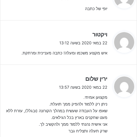
י
יופי של כתבה
ב
:
ה
ויקטור
חלק מהכדורגלנים ניצלו את הפגרה כדי להתאמן ולהתחזק במגבלות
ג
המצב, חלקם עשו רק אימונים בסיסיים ביותר, וחלק לא עשו כלום בגלל
22 במאי 2020 בשעה 13:12
י
כל מיני סיבות כאלה ואחרות.
איש מקצוע משכמו ומעלה! כתבה מעניינית ומרתקת.
ב
:
אחד הדברים היפים שיש בספורט הוא שמיד רואים מי השקיע בעצמו ומי
לא – כמו שאומרים: "it's in your face".
ה
ירין שלום
ברמות הגבוהות של הספורט התחרותי אין אחיזת עיניים – אם לא
ג
22 במאי 2020 בשעה 13:57
התאמנת יום אחד – יש מצב שרק אתה יודע את זה. אם לא התאמנת
י
שבוע – גם החברים שלך בקבוצה והסגל המקצועי יידעו. אבל אם לא
מקצוען אמיתי.
ב
התאמנת שבועיים ויותר – כולם כבר יידעו את זה…
ניתן רק ללמוד ולהפיק ממך תועלת.
:
שאפו על העבודה שעשית במהלך הקורונה (ובגלל), עזרת ללא
מעט שחקנים בארץ בכל הגילאים.
אני אישית נהנתי ללמוד ממך ולהקשיב לך.
שרק תעלה ותצליח גבר