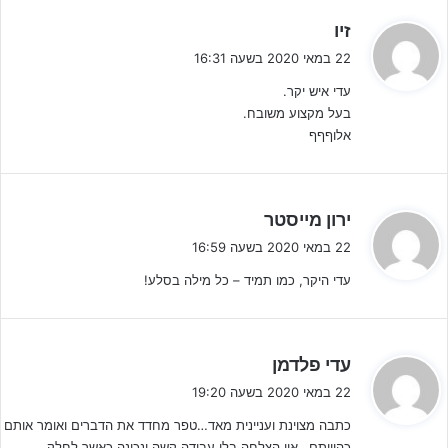
"את המטרה נשיג בעזרת
ששת מפתחות ההצלחה,
שהם למעשה
ה
זיו
שישה עקרונות מנטאליים
שיגרמו למחשבות של השחקנים להתמקד
ג
22 במאי 2020 בשעה 16:31
במטרה (בלי קשר למה שעשו או לא עשו עד עכשיו) ולפעול כדי להצליח
י
עדי איש יקר.
ב
יותר על הדשא:
בעל מקצוע משובח.
:
אלוףףף
ה
ירון מייסטר
ג
22 במאי 2020 בשעה 16:59
י
עדי היקר, כמו תמיד – כל מילה בסלע!
ב
:
ה
עדי פלדמן
ג
22 במאי 2020 בשעה 19:20
י
כתבה מצוינת ועניינית מאד…טפר מחדד את הדברים ואומר אותם
ב
עדי טפר – ששת המפתחות להצלחה (יח"צ)
כהוויתם…אין הצלחה בלי עבודה קשה ונכונה כאשר לחלק