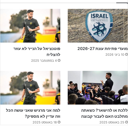
מועדי פתיחת עונת 2026-27
פוטנציאל על הנייר לא עוזר
להצליח
10 ביוני 2026
גם אם התאמנת וגם אם לא, תכתוב לעצמך באופן ברור ומפורט: איך
4 בספטמבר 2025
נראה רגע השיא שלך שאתה שואף להגיע אליו? איך אתה מרגיש באותו
רגע? מה אתה שומע ורואה מסביבך?
ברגע שתעשה את זה, אתה תרגיש שרק מעצם המחשבה על זה מתחיל
להיווצר אצלך תדר חיובי של עשייה, ובאופן אוטומטי תתחיל לחשוב על
הפעולות שאתה צריך להתחיל לעשות כבר עכשיו כדי להתקדם לכיוון
ההצלחה הבאה שלך.
ללכת או להישאר? כשאתה
למה אני מרגיש שאני עושה הכל
מתלבט האם לעבור קבוצה
וזה עדיין לא מספיק?
25 באוגוסט 2025
18 באוגוסט 2025