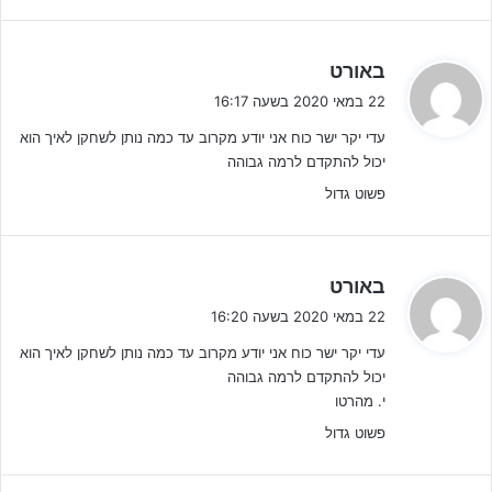
ה
באורט
ג
22 במאי 2020 בשעה 16:17
י
עדי יקר ישר כוח אני יודע מקרוב עד כמה נותן לשחקן לאיך הוא
ב
יכול להתקדם לרמה גבוהה
:
פשוט גדול
ברמות הגבוהות אין אחיזת עיניים – לא התאמנת שבועיים, כולם
כבר יראו זאת (יח"צ)
ה
באורט
החדשות הטובות הן שבכל מצב שבו אתה נמצא כרגע, בין אם התאמנת
ג
22 במאי 2020 בשעה 16:20
בתקופת הפגרה ובין אם לא – אתה יכול לשפר באופן מידי את היכולות
י
והביצועים שלך. כדי לדעת איך לשפר את היכולות והביצועים ומה הדבר
עדי יקר ישר כוח אני יודע מקרוב עד כמה נותן לשחקן לאיך הוא
ב
יכול להתקדם לרמה גבוהה
דורש, פניתי
לעדי טפר
– מאמן מנטאלי לכדורגלנים ומועדוני כדורגל
:
י. מהרטו
בליגות הנוער והבוגרים. עדי בעל ידע נרחב וידוע כמי שיוצר אצל
השחקנים שינוי תודעתי מהיר שמעורר רעב פנימי להצליח ברמה יומיומית
פשוט גדול
בספורט ובכל תחומי החיים.