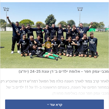
מכבי עמק חפר – אלופת ילדים ב' דן עונת 24-25 (יח"צ)
לאחר קרב צמוד לאורך העונה כולה מול הפועל רמה"ש דרום שהוכרע רק
במחזור הסיום של העונה, בעונתם הראשונה ב-11 על 11 ילדים ב' של
מכבי עמק חפר זוכה באליפות מחוז דן.
קרא עוד
קבוצתו של מאיר טלבי, שמוקדם יותר החודש זכה עם קבוצת הנוער של