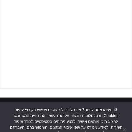
לטבלת נערים ב' ארצית דרום >>
https://bit.ly/3yYy9ux
אתר ג'וניורליג מאחל לאביב חדד הצלחה באתגר החדש
ראשי
כתבות
תכנים מקצועיים
תנאי שימוש
מדיניות אבטחה
🍪 מישהו אמר עוגיות? אנו בג׳וניורליג עושים שימוש בקובצי עוגיות
ליצירת קשר לחצו על הבאנר!!
(Cookies) ובטכנולוגיות דומות, על מנת לשפר את חוויית המשתמש,
כתבו לנו
להציע תוכן מותאם אישית ולבצע ניתוחים סטטיסטיים לצורך שיפור
השירות. למידע מפורט על אופן איסוף הנתונים, השימוש בהם, העברתם
Instagram
YouTube
Facebook