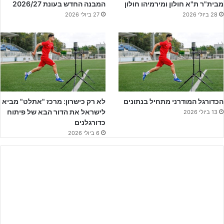
מבית"ר ת"א חולון ומירמיהו חולון
המבנה החדש בעונת 2026/27
28 ביולי 2026
27 ביולי 2026
הכדורגל המודרני מתחיל בנתונים
לא רק כישרון: מרכז "אתלט" מביא
לישראל את הדור הבא של פיתוח
13 ביולי 2026
לקבלת הקטלוג המלא – לחצו על הבאנר!!
כדורגלנים
6 ביולי 2026
אביב חדד בתגובה לאתר ג'וניורליג לאחר המינוי: "המטרה שלנו היא
להשאיר את הקבוצה בליגה הארצית, לדעתי יש כאן קבוצה מאוד טובה
ומוכשרת שמקומה אינו במאבקי התחתית".
המבחן הראשון של חדד וקבוצתו יהיה כבר בשבת הקרובה במשחק הבית
של הקבוצה מול נס ציונה מהמקום החמישי בטבלה.