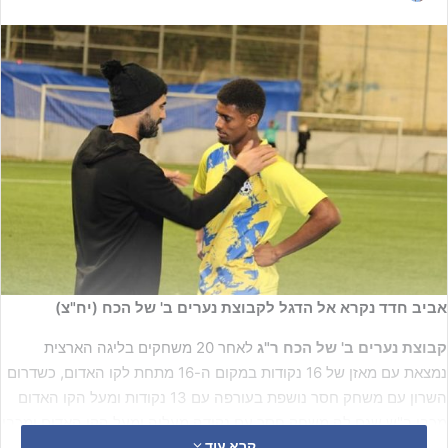
אביב חדד נקרא אל הדגל לקבוצת נערים ב' של הכח (יח"צ)
קבוצת נערים ב' של הכח ר"ג
לאחר 20 משחקים בליגה הארצית
נמצאת עם מאזן של 16 נקודות במקום ה-16 מתחת לקו האדום, כשדרום
השרון עם משחק חסר נושפת בעורפה עם 13 נקודות ומעל הקו האדום
מכבי ב"ש שגם לה משחק חסר עם נקודה מעליה ומעל הקו האדום ומכבי
קרא עוד
קרית גת לה שני משחקים פחות (אחד מהם יושלם היום במשחק החוץ