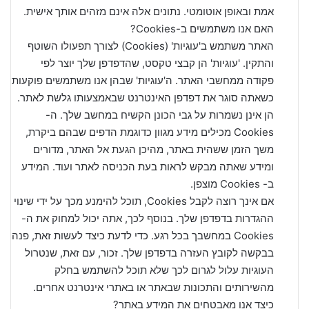
אמת ובאופן אוטומטי. נתונים אלה אינם מזהים אותך אישית.
האם אנו משתמשים ב-Cookies?
האתר משתמש ב'עוגיות' (Cookies) לצורך תפעולו השוטף
והתקין. 'עוגיות' הן קבצי טקסט, שהדפדפן שלך יוצר לפי
פקודה ממחשבי האתר. ה'עוגיות' שבהן אנו משתמשים פוקעות
כשאתה סוגר את דפדפן האינטרנט שבאמצעותו גלשת לאתר.
הן אינן נשמרות על גבי הכונן הקשיח במחשב שלך. ה-
Cookies מכילים מידע מגוון כדוגמת הדפים שבהם ביקרת,
משך הזמן ששהית באתר, מהיכן הגעת אל האתר, מדורים
ומידע שאתה מבקש לראות בעת הכניסה לאתר ועוד. המידע
ב- Cookies מוצפן.
אם אינך רוצה לקבל Cookies, תוכל להימנע מכך על ידי שינוי
ההגדרות בדפדפן שלך. בנוסף לכך, אתה יכול למחוק את ה-
Cookies במחשבך בכל רגע. כדי לדעת כיצד לעשות זאת, פנה
בבקשה לקובץ העזרה בדפדפן שלך. זכור, עם זאת, שנטרול
העוגיות עלול לגרום לכך שלא תוכל להשתמש בחלק
מהשירותים והתכונות שבאתר או באתרי אינטרנט אחרים.
כיצד אנו מאבטחים את המידע באתר?