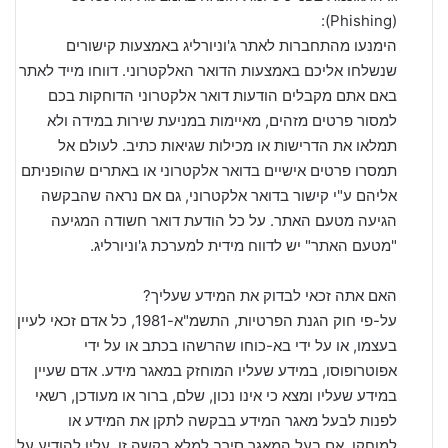
(Phishing):
הימנעו מהתחברות לאתר ג'וניורליג באמצעות קישורים
שנשלחו אליכם באמצעות הדואר האלקטרוני. דווחו מייד לאתר
באם אתם מקבלים הודעות דואר אלקטרוני הדוחקות בכם
למסור פרטים מזהים, מאיימות במניעת שירות במידה ולא
תמלאו את הדרישות או מכילות שגיאות כתיב. לעולם אל
תמסרו פרטים אישיים בדואר אלקטרוני או באתרים שהופניתם
אליהם ע"י קישור בדואר אלקטרוני, גם אם נראה שהבקשה
הגיעה מטעם האתר. על כל הודעת דואר חשודה המגיעה
"מטעם האתר" יש לדווח מידית למערכת ג'וניורליג.
האם אתה זכאי לבדוק את המידע שעליך?
על-פי חוק הגנת הפרטיות, התשמ"א-1981, כל אדם זכאי לעיין
בעצמו, או על ידי בא-כוחו שהרשהו בכתב או על ידי
אפוטרופוסו, במידע שעליו המוחזק במאגר מידע. אדם שעיין
במידע שעליו ומצא כי אינו נכון, שלם, ברור או מעודכן, רשאי
לפנות לבעל מאגר המידע בבקשה לתקן את המידע או
למוחקו. אם בעל המאגר סירב למלא בקשה זו, עליו להודיע על