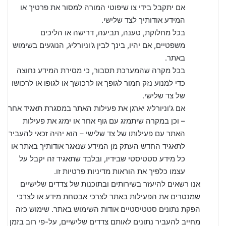
אם יתקבל בידי צו שיפוטי המורה למסור את פרטיך או
המידע אודותיך לצד שלישי.
בכל מחלוקת, טענה, תביעה, דרישה או הליכים
משפטיים, אם יהיו, בינך לבין ג'וניורליג, הנוגעים בשימוש
באתר.
בכל מקרה שהמערכת תסבור, כי מסירת המידע נחוצה
כדי למנוע נזק חמור לגופך או לרכושך או לגופו או לרכושו
של צד שלישי.
אם ג'וניורליג יארגן את פעילות האתר במסגרת תאגיד אחר
– וכן במקרה שיתמזג עם גוף אחר או ימזג את פעילות
האתר עם פעילותו של צד שלישי – הוא יהיה זכאי להעביר
לתאגיד החדש העתק מן המידע שנאגר אודותיך באתר או
כל מידע סטטיסטי שבידיו, ובלבד שתאגיד זה יקבל על
עצמו כלפיך את הוראות מדיניות פרטיות זו.
אנו רשאים להיעזר בשירותים ובתוכנות של צדדים שלישיים
שמנטרים את הפעילות באתר לצרכי אבטחת מידע או לצרכי
הפקת נתונים סטטיסטיים אודות השימוש באתר. שימוש כזה
מחייב להעביר נתונים לאותם צדדים שלישיים, על-פי רוב בזמן