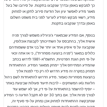
כך למבקש באופן ובדרך שנקבעו בתקנות. על סירובו של בעל
מאגר מידע לאפשר עיון ועל הודעת סירוב לתקן או למחוק
מידע, רשאי מבקש המידע לערער לפני בית משפט השלום
באופן ובדרך שנקבעו בתקנות.
בנוסף, אם המידע שבמאגרי ג'וניורליג משמש לצורך פניה
אישית אליך, בהתבסס על השתייכותך לקבוצת אוכלוסין,
שנקבעה על פי איפיון אחד או יותר של בני אדם ששמותיהם
כלולים במאגר ("פניה בהצעה מסחרית"), כי אז אתה זכאי
על-פי חוק הגנת הפרטיות, התשמ"א-1981 לדרוש בכתב
שהמידע המתייחס אליך יימחק ממאגר המידע. ההתאחדות
תמחק במקרה זה מידע הדרוש לה רק כדי לפנות אליך
בהצעות מסחריות כאמור. מידע הדרוש להתאחדות לשם ניהול
הליגות ו\או המשחקים – לרבות תיעוד פעולות שביצעת באתר
– יוסיף להישמר בהתאחדות על-פי דין, אך לא ישמש עוד
לצורך פניות אליך. אם בתוך 30 יום לא תקבל הודעה כי המידע
שנתבקשה ההתאחדות למחוק אכן נמחק על-פי סעיף זה,
תהיה זכאי לפנות לבית משפט השלום באופן הקבוע בתקנות