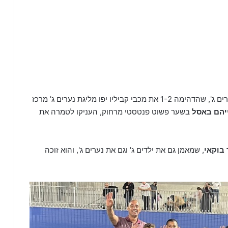
קבוצה נוספת מהמחלקה שחגגה בגדול היא קבוצת נערים ג', שהדהימה 1-2 את מכבי קביליו יפו מליגת נערים ג' מרכז
ייהם באסל
בשער פשוט פנטסטי מרחוק, העניקו לטמרה את
בוקאי
, שמאמן גם את ילדים ג' וגם את נערים ג', והוא זוכה