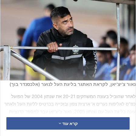
נאור צ'יצ'יאן, לקראת האתגר בליגת העל לנוער (אלכסנדר בוך)
לאחר שהוביל בעונת המשחקים 20-21 את שנתון 2004 של הפועל
כפ"ס לאליפות נערים א' ארצית צפון ובזכייה בכרטיס לליגת העל ולאחר
עונה בליגת העל עם שנתון 2005, נאור צ'יצ'יאן עבר למספר קדנציות
כעוזר מאמן בוגרים בליגה הלאומית, האחרונה שבהן קבוצת הבוגרים של
קרא עוד
מכבי הרצליה.