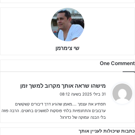
בקיץ האחרון, לאחר שקבוצת הנוער של מכבי הרצליה רשמה עלייה
לליגת העל לנוער, הוא נקרא להוביל את הקבוצה לקראת האתגר הגדול –
תקיעת יתד בליגת העל.
שי צימרמן
One Comment
ה
מישהו שראה אותך מקרוב למשך זמן
ג
31 ביולי 2025 בשעה 08:12
י
תפתיע את עצמך ….מאמן שהגיע דרך דיבורים קשקושים
ב
ערבובים והתחנפויות בלתי פוסקות למושכים בחוטים. הרבה פוזה
:
בלי הבנה עמוקה של כדורגל
כתבות שיכולות לעניין אותך