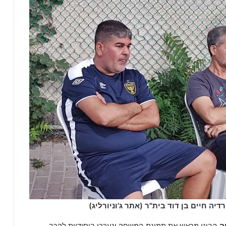
יה חיים בן דוד בית"ר (אתר ג'וניורליג)
ה
הבינו מראש את תמונת המשחק ונערכו ביסודיות לקרב