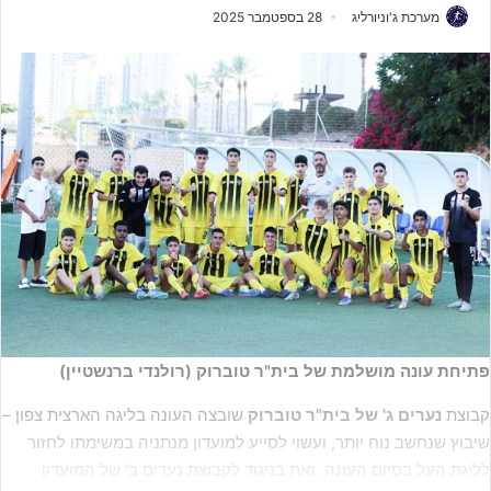
מערכת ג'וניורליג
28 בספטמבר 2025
פתיחת עונה מושלמת של בית"ר טוברוק (רולנדי ברנשטיין)
קבוצת
נערים ג' של בית"ר טוברוק
שובצה העונה בליגה הארצית צפון –
שיבוץ שנחשב נוח יותר, ועשוי לסייע למועדון מנתניה במשימתו לחזור
לליגת העל בסיום העונה. זאת בניגוד לקבוצת נערים ב' של המועדון