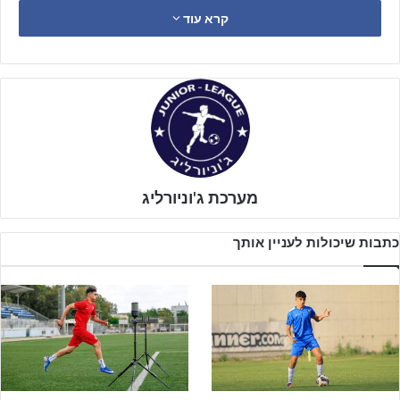
ששובצה במחוז הדרומי, שם התחרות לכאורה קשה יותר.
קרא עוד
נכון לעכשיו, מסתמנות יריבות עיקריות לטוברוק במאבקי הצמרת: בית"ר
נהריה והפועל עכו שפתחו אף הן עם מלוא הנקודות, לצד הפועל חיפה
שאומנם נכנעה לטוברוק במחזור הפתיחה אך עדיין צפויה להיות חלק
משמעותי במאבק.
מערכת ג'וניורליג
כתבות שיכולות לעניין אותך