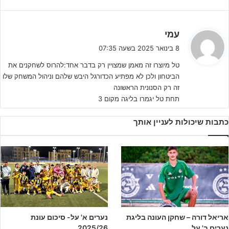
ה
עמי
ג
8 בינואר 2025 בשעה 07:35
ליצירת קשר לחצו על הבאנר!!
י
טל מיוצרו זה מאמן שמצויין רק בדבר אחד:להרוס לשחקנים את
ב
מכבי פ"ת נאלצה להתמודד ברבע השני בחיסרון מספרי, אך הצליחה
הביטחון ולכן לא מפתיע הכדורגל היבש שלהם וניהול המשחק שלו
:
לשמור על התוצאה כך שהמשחק יוכרע בתום דו קרב פנדלים.
זה רק הסנונית הראשונה
תחת טל יגמרו בליגה מקום 3
הגיבור הגדול של דו קרב הפנדלים הוא
מרק גולנקוב,
שוערה של מכבי
חיפה שסיפורו הוא לא פחות ממדהים. גולקנוב הגיע לישראל עקב
כתבות שיכולות לעניין אותך
המלחמה באוקראינה לקראת עונת 2022/23 ונקלט בהצלחה, אך עזב
את הארץ בפרוץ מלחמת חרבות ברזל.
אריאל דורה – שחקן העונה בליגת
נערים א' על- סיכום עונת
נערים ב' על
2025/26