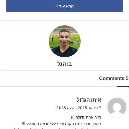
קרא עוד
בן הנל
5 Comments
ה
איתן הגדול
ג
7 בינואר 2025 בשעה 21:35
י
הזיה אחת גדולה !!!
ב
שחקניו של
טל מציורו
ביצעו את ההפרדה ממאבק האליפות בליגה
מאמן מכבי פתח תקווה שרף לעצמו את המשחק !!!
:
כשהם יודעים שבדרך לרבע הגמר, עליהם לעבור מבחן אופי מול