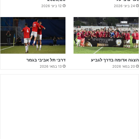
לפרסום באתר ג'וניורליג – לחצו על הבאנר!!!
24 ביוני 2026
12 ביוני 2026
בתחילת העונה גולקנוב שב לישראל ולמכבי חיפה, והערב כאמור מספר
33 החיפאי עם שלוש הדיפות בדו קרב הפנדלים, ולאחר ש
יותם
גולדשטיין
בעט פנימה נקבע סופית כי
אדריאן רוצ'ט
וחניכיו העפילו
לרבע הגמר והדיחו את מחזיקת הגביע המכהנת, שתתרכז בניסיונותיה
להגן על התואר בליגה.
הצגה אדומה בדרך לגביע
דרבי תל אביבי בגמר
20 במאי 2026
13 במאי 2026