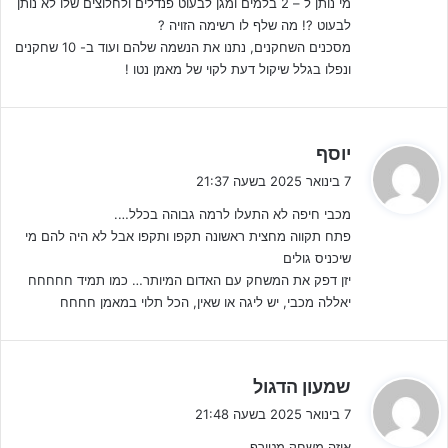
מי נותן ל – 2 בלמים ומגן לבעוט פנדלים ולחלוצים שלו לא נותן
הירוקים, שנהנים מעונה יציבה בהדרכתו של אדריאן רוצ'ט הבאה לידי
לבעוט ?! מה שלף לו רשימה הזויה ?
ביטוי במקום הרביעי.
מסכנים השחקנים, נתנו את הנשמה שלהם ועוד ב- 10 שחקנים
ונפלו בגלל שיקול דעת לקוי של מאמן נטו !
90 הדקות הראשונות התאפיינו בעיקר במשחק שקול ושוויוני, שהתאפיין
ללא מצבים מסוכנים אשר אילצו את השוערים למתוח את איבריהם
בצורה הירואית. 0-0 לאחר 90 דקות שוויוניות, קרב המכביות המסקרן
ה
יוסף
יוכרע בהארכה.
ג
7 בינואר 2025 בשעה 21:37
י
מכבי חיפה לא התעלו לרמה גבוהה בכלל….
ב
פתח תקווה מחצית ראשונה תקפו ותקפו אבל לא היה להם מי
:
שיכניס גולים
יזן דפק את המשחק עם האדום המיותר… כמו תמיד חחחחח
יאללה מכבי, יש ליגה או שאין, הכל תלוי במאמן חחחח
ה
שמעון הדגול
ג
7 בינואר 2025 בשעה 21:48
י
איזה משחק מטורף………..