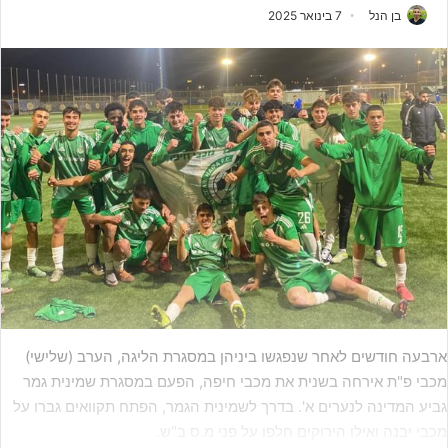
בן הנל
7 בינואר 2025
ארבעה חודשים לאחר שנפגשו ביניהן במסגרת הליגה, הערב (שלישי)
מכבי פ"ת אירחה בשנית את מכבי חיפה, הפעם במסגרת שמינית גמר
גביע המדינה לנערים א'. בדרך לשמינית הגמר, הפתח תקוואים גברו על
מכבי יבנה ואילו הירוקים חלפו על פני מ.ס ב"ש.