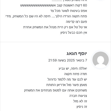
ב
60 דקות ראשונות קצב אששששששששששששששש
:
אפס בעיטות לשער מכל צד
לקבלת הקטלוג המלא – לחצו על הבאנר!!
פתח תקווה הורידו הילוך…. חיפה לא היו שם כל המשחק, מידי
פעם רצו קדימה
האקשן האמיתי החל ברבע הראשון של ההארכה, כאשר הירוקים מחיפה
אוי טל טל אם רק היית מנהל את המשחק אחרת
עלו ראשונים על היתרון תודות לשער של
נועם לוי
המחליף, שהחזיר
אין חכם כבעל ניסיון
למאמנו על האמון בשער משמעותי.
עוד ברבע הראשון המלאבסים השיבו במהירות, כאשר
יזן וותד
הוכשל
ה
יוסף חגאג
ברחבה ומי שלקח את האחריות הוא
ליאם וינשטיין
שאיזן את התוצאה.
ג
7 בינואר 2025 בשעה 21:59
י
יאללה חיפה, יש גביע
ב
תודה פתח תקווה
:
יש לכם עוד מה ללמוד כדורגל
מאמן פעור מול אדריאן התותח
משחקים אותה עם לפטופ מנתחים את המשחק
צניעות חברה
זה לא מזל
זה ניסיון