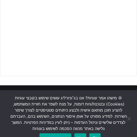
ראשי
כתבות
תכנים מקצועיים
תנאי שימוש
מדיניות אבטחה
🍪 מישהו אמר עוגיות? אנו בג׳וניורליג עושים שימוש בקובצי עוגיות
(Cookies) ובטכנולוגיות דומות, על מנת לשפר את חוויית המשתמש,
כתבו לנו
להציע תוכן מותאם אישית ולבצע ניתוחים סטטיסטיים לצורך שיפור
השירות. למידע מפורט על אופן איסוף הנתונים, השימוש בהם, העברתם
Instagram
YouTube
Facebook
לצדדים שלישיים וניהול העדפות – ניתן לעיין במדיניות הפרטיות. המשך
גלישה באתר מהווה הסכמה לשימוש בעוגיות