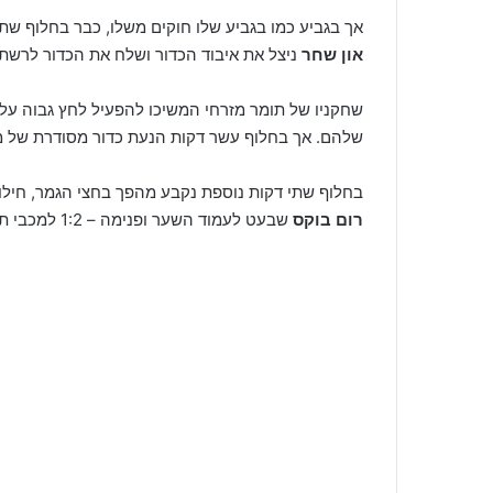
אך בגביע כמו בגביע שלו חוקים משלו, כבר בחלוף שתי
און שחר
ניצל את איבוד הכדור ושלח את הכדור לרשת – 1:0 מוקדם ליהלומים מנת
שחקניו של תומר מזרחי המשיכו להפעיל לחץ גבוה ע
שלהם. אך בחלוף עשר דקות הנעת כדור מסודרת של מכ
בחלוף שתי דקות נוספת נקבע מהפך בחצי הגמר, חילו
רום בוקס
שבעט לעמוד השער ופנימה – 1:2 למכבי ת"א צפון תוצאה שנשמרה עד לסיום השליש הראשון.