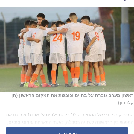
ראשון מערב גוברת על בת ים וכובשת את המקום הראשון (חן
קלדרון)
המשחק המרכזי של המחזור ה-10 בליגת
ילדים א' מרכז1
זימן לנו את
המפגש בין הראשונה לשנייה בטבלה, כאשר המארחת
עירוני בת ים
,
הגיעה למשחק כשהיא הראשונה בטבלה עם מאזן מושלם של 7 ניצחונות
קרא עוד