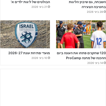
הקבוצה
אורי אמיר
, האחרון הוציא כדור רוחב ל
איתמר שנבל
שבגליץ
השבחה, גם שיבוץ הליגות
הבולטים של ליגות ילדים א'
בחטיבה הצעירה
21 ביוני 2026
שלח את הכדור לרשת – 1:0 מוקדם לאורחים מראשון מערב.
28 ביוני 2026
קבוצתו של
ניר זריפיאן
המשיכה להציג יכולת טובה ובעשר הדקות
האחרונות של משחק העונה,
אלרואי זיו
מגנה הימני של ראשון לציון נגח
כדור קרן הישר לרשת וקבע את תוצאת המשחק -2:0 לאורחים שמנחילים
לבת ים הפסד בכורה בליגה וחולפים על פניהם הישר למקום הראשון
בטבלה.
120 שחקנים פתחו את העונה ביום
מועדי פתיחת עונת 2026-27
ההכנה של מחנה ProCamp
10 ביוני 2026
14 ביוני 2026