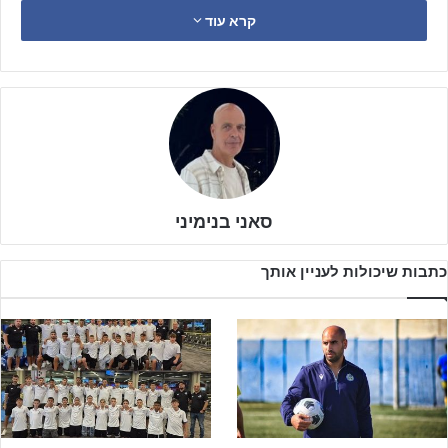
במחזור האחרון, למשחק מבחן על עונה שלמה. מולה ניצבה הפועל רמת
קרא עוד
גן מארצית דרום, שהצליחה על קו הסיום להבטיח השתתפות במאבק על
הכרטיס לליגת העל במאבקה הצמוד מול שמשון, על חודה של נקודה
אחת.
גם תשע נקודות רצופות אשר השיגה בית"ר בשלושת משחקיה האחרונים,
בהם כבשה אחד עשר שערי ליגה, וגם כאשר מחזור לסיום הצליחה
לעקוף את יריבתה למאבק ההישארות טוברוק ויצאה למשחק חוץ נגד בני
יהודה וצלחה אותו בניצחון 3:1 – כל זאת לא הספיק עבורה. אחרי ניצחון
סאני בנימיני
של רמת גן על הפועל חיפה ממחוז צפון במשחק המבחן הראשון, נפגשו
אחר הצוהריים שתי הקבוצות באצטדיון בבת ים למשחק מכריע, אשר
כתבות שיכולות לעניין אותך
יקבע מי תהיה הנציגה האחרונה בליגת העל בעונה הבאה.