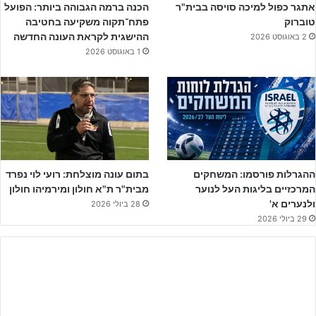
אתגר כפול למיכה סויסה בבית"ר
הכנה ברמה הגבוהה ביותר: הפועל
טוברוק
פתח־תקוה משקיעה בחטיבה
ההישגית לקראת העונה החדשה
2 באוגוסט 2026
1 באוגוסט 2026
נתחיל מתמונת הסיום: השריקה האחרונה מצאה את שחקני רמת גן
שרועים באכזבה מרה על כר הדשא ומבינים את גודל הפספוס. מנגד,
שחקני בית"ר נראו מאופקים, כמבינים שהמעמד המיותר מבחינתם יכול
היה להסתיים אחרת.
ההגרלות פורסמו: המשחקים
בתום עונה מוצלחת: רועי לוי נפרד
המרכזיים בליגות העל לנוער
מבית"ר ת"א חולון ומירמיהו חולון
הרבה לחץ השתחרר הערב בשורות המועדון של בית"ר ירושלים, שהיום
ולנערים א'
28 ביולי 2026
29 ביולי 2026
לפני שנה רשם הישג היסטורי וחסר תקדים והחזיר בעונה אחת את ארבע
קבוצותיו אל ליגת העל. המועדון הירושלמי השלים שרשרת של קבוצות
ליגת העל שכולן ניצחו במשחקי המבחן והשאירו את קבוצותיהן בליגה
הבכירה.
פתיחת המשחק הייתה שקולה, וניכר בו המתח הרב והרגליים הכבדות