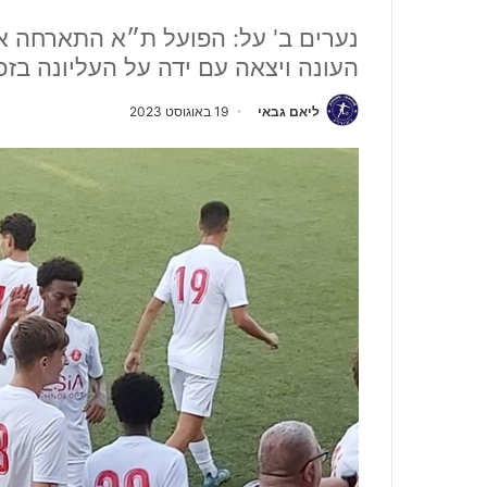
נערים ב' על: הפועל ת״א התארחה א
העונה ויצאה עם ידה על העליונה בז
ליאם גבאי
19 באוגוסט 2023