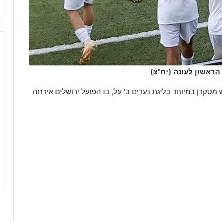
ראשון לעונה (יח"צ)
2 יצא לדרך ואיתו מפגש מסקרן במיוחד בליגת נערים ב' על, בו הפועל ירושלים אירחה