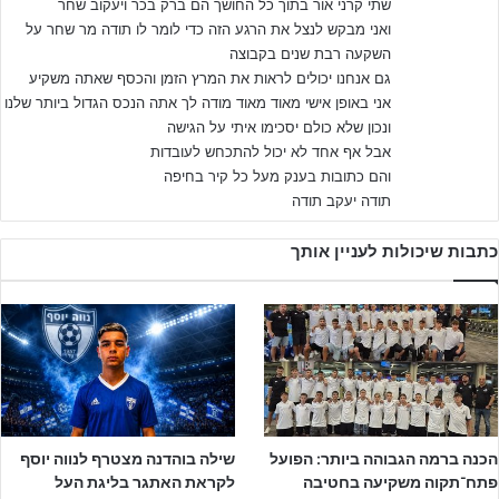
שתי קרני אור בתוך כל החושך הם ברק בכר ויעקוב שחר
:
ואני מבקש לנצל את הרגע הזה כדי לומר לו תודה מר שחר על
השקעה רבת שנים בקבוצה
במקביל, מכבי ת"א אירחה בקריית שלום את הפועל ת"א לדרבי האחרון
גם אנחנו יכולים לראות את המרץ הזמן והכסף שאתה משקיע
של העונה. האדומים הגיעו לאחר הזכייה בגביע המדינה עם שישייה
אני באופן אישי מאוד מאוד מודה לך אתה הנכס הגדול ביותר שלנו
מרשימה לרשת אותה מכבי נתניה, וקיוו לסיים את העונה עם ניצחון נוסף.
ונכון שלא כולם יסכימו איתי על הגישה
מנגד, הצהובים היו חייבים לנצח ולקוות למעידה של מכבי חיפה מול
אבל אף אחד לא יכול להתכחש לעובדות
היהלומים מנתניה כדי לזכות בתואר.
והם כתובות בענק מעל כל קיר בחיפה
תודה יעקב תודה
במפגשי הראש בראש מול מכבי ת"א העונה, מכבי חיפה נפרדה בשלוש
כתבות שיכולות לעניין אותך
תוצאות תיקו – תוצאות שהתבררו בסופו של דבר כפקטור משמעותי
במאבק האליפות ובדרך להנפת הצלחת. בנוסף, הירוקים רשמו ניצחונות
חוץ מרשימים על הפועל ת"א, מכבי פ"ת ומכבי נתניה, שהיוו מקדמה
חשובה בדרך לזכייה בתואר.
הכנה ברמה הגבוהה ביותר: הפועל
שילה בוהדנה מצטרף לנווה יוסף
פתח־תקוה משקיעה בחטיבה
לקראת האתגר בליגת העל