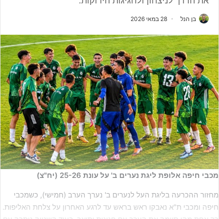
את הדרך לניצחון ולחגיגות הירוקות.
בן הנל
28 במאי 2026
מכבי חיפה אלופת ליגת נערים ב' על עונת 25-26 (יח"צ)
מחזור ההכרעה בליגת העל לנערים ב' נערך הערב (חמישי), כשמכבי
חיפה ומכבי ת"א נאבקו ראש בראש עד לרגע האחרון על צלחת האליפות.