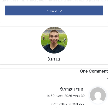
רק אחת מהן סיימה את הערב עם חגיגות ותואר, בעוד השנייה נותרה עם
המחמאות בלבד.
קרא עוד
הירוקים כבר יכלו להבטיח את האליפות בשבועיים האחרונים, אך שני
הפסדים כואבים למכבי פ"ת ולהפועל ת"א דחו את ההכרעה למחזור
הסיום. למרות זאת, אליעזר בן אהרון ושחקניו עדיין היו תלויים בעצמם,
כאשר ניצחון על מכבי נתניה היה מספיק להם כדי להניף את הצלחת.
בן הנל
One Comment
ה
יהודי וישראלי
ג
30 במאי 2026 בשעה 14:59
י
גועל נפש מהקבוצה הזאת
ב