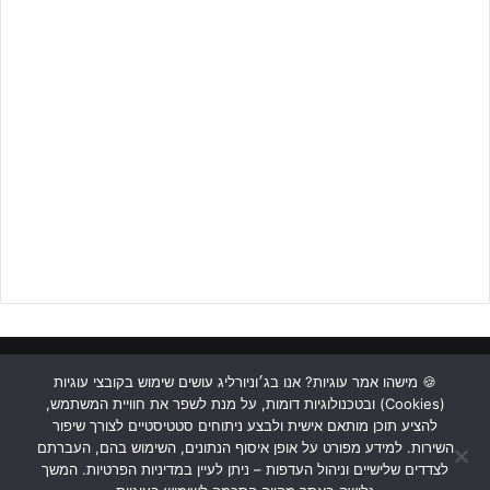
ראשי
כתבות
תכנים מקצועיים
תנאי שימוש
מדיניות אבטחה
🍪 מישהו אמר עוגיות? אנו בג׳וניורליג עושים שימוש בקובצי עוגיות
תומר דבח
עוד כבש לזכות המכבים מתל אביב בפתיחת המחצית
(Cookies) ובטכנולוגיות דומות, על מנת לשפר את חוויית המשתמש,
כתבו לנו
השנייה, אך זה פשוט לא הספיק כי במקביל
אריאל דורה
השלים
להציע תוכן מותאם אישית ולבצע ניתוחים סטטיסטיים לצורך שיפור
שלושער נהדר, התעלה על עצמו ברגע האמת והוליך את מכבי חיפה
השירות. למידע מפורט על אופן איסוף הנתונים, השימוש בהם, העברתם
Instagram
YouTube
Facebook
לצדדים שלישיים וניהול העדפות – ניתן לעיין במדיניות הפרטיות. המשך
לניצחון מרשים 1:3 על סגנית הגביע.