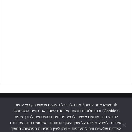
לרכישה – לחצו על הבאנר
אחד השחקנים שהיו שותפים לרצף הניצחונות וצפויים לתת את הטון גם
העונה הוא
אליאור שמואל
, ירושלמי מלידה, אשר חזר לקבוצה לאחר
שנתיים וחצי של היעדרות לאחר ששיחק בתקופת הזמן הזאת במדי מכבי
חיפה.
שמואל, שסיים את העונה עם דו ספרתי גם בשערים וגם בבישולים, חולם
לשחזר את התפוקה וגם לקבל זימון לנבחרת ישראל.
ראשי
כתבות
תכנים מקצועיים
תנאי שימוש
מדיניות אבטחה
🍪 מישהו אמר עוגיות? אנו בג׳וניורליג עושים שימוש בקובצי עוגיות
(Cookies) ובטכנולוגיות דומות, על מנת לשפר את חוויית המשתמש,
כתבו לנו
להציע תוכן מותאם אישית ולבצע ניתוחים סטטיסטיים לצורך שיפור
השירות. למידע מפורט על אופן איסוף הנתונים, השימוש בהם, העברתם
Instagram
YouTube
Facebook
לצדדים שלישיים וניהול העדפות – ניתן לעיין במדיניות הפרטיות. המשך