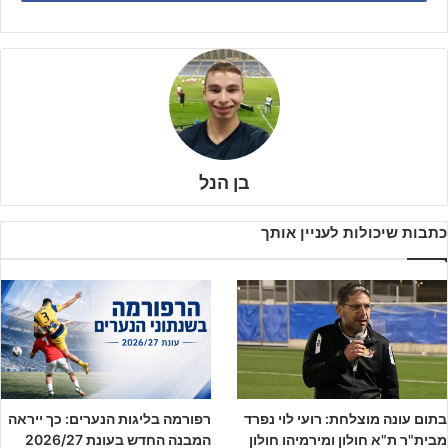
כשהציפייה המיוחלת היא עליית ליגה כבר העונה מצידם של שחקני
שנתון 2007, שיפתחו את העונה בנערים א' ארצית דרום.
בן הנל
כתבות שיכולות לעניין אותך
בתום עונה מוצלחת: רועי לוי נפרד
רפורמה בליגות הנערים: כך ייראה
מבית"ר ת"א חולון ומירמיהו חולון
המבנה החדש בעונת 2026/27