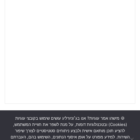
🍪 מישהו אמר עוגיות? אנו בג׳וניורליג עושים שימוש בקובצי עוגיות
(Cookies) ובטכנולוגיות דומות, על מנת לשפר את חוויית המשתמש,
ראשי
כתבות
תכנים מקצועיים
תנאי שימוש
מדיניות אבטחה
להציע תוכן מותאם אישית ולבצע ניתוחים סטטיסטיים לצורך שיפור
השירות. למידע מפורט על אופן איסוף הנתונים, השימוש בהם, העברתם
כתבו לנו