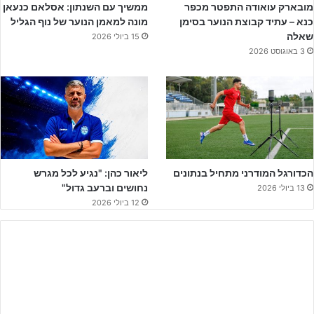
מובארק עואודה התפטר מכפר
ממשיך עם השנתון: אסלאם כנעאן
נהדרת לקידום שחקני נוער, לאחר שהיום סוכמה עסקת העברתו של
כנא – עתיד קבוצת הנוער בסימן
מונה למאמן הנוער של נוף הגליל
קשרה המצטיין של קבוצת הנוער,
רון אפלבאום
, למועדון הכדורגל עירוני
שאלה
15 ביולי 2026
טבריה אשר קבוצת הבוגרים שלו סיימה במקום השלישי בליגה הלאומית
3 באוגוסט 2026
בעונה שעברה.
הכדורגל המודרני מתחיל בנתונים
ליאור כהן: "נגיע לכל מגרש
נחושים וברעב גדול"
13 ביולי 2026
12 ביולי 2026