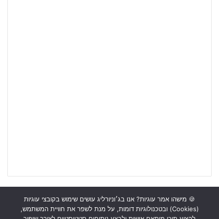
🍪 מישהו אמר עוגיות? אנו בג׳וניורליג עושים שימוש בקובצי עוגיות
(Cookies) ובטכנולוגיות דומות, על מנת לשפר את חוויית המשתמש,
ראשי
כתבות
תכנים מקצועיים
תנאי שימוש
מדיניות אבטחה
להציע תוכן מותאם אישית ולבצע ניתוחים סטטיסטיים לצורך שיפור