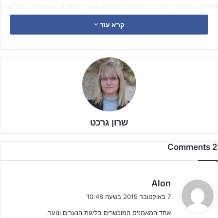
סקציה נס ציונה ומכבי הרצליה בהפרש שערים בלבד. השחקנים, שבשנה
שעברה היו אלופיי ארצית דרום של שנתון נערים ב', עולים למגרש בידיעה
קרא עוד
שהציפייה מהם היא להיאבק על כל הקופה. וכשמקשיבים לרועי טרופ,
מאמן נערים א', מבינים איך ולמה ר"ג מצליחה.
שרון גרכט
2 Comments
ה
Alon
ג
7 באוקטובר 2019 בשעה 10:48
י
אחד המאמנים המוכשרים בליגות הנערים ונוער.
ב