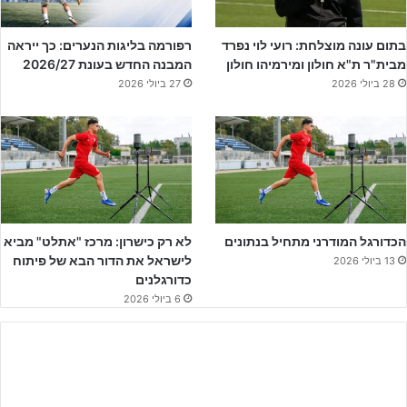
בתום עונה מוצלחת: רועי לוי נפרד
רפורמה בליגות הנערים: כך ייראה
מבית"ר ת"א חולון ומירמיהו חולון
המבנה החדש בעונת 2026/27
28 ביולי 2026
27 ביולי 2026
הפועל ר"ג נערים א' – מרבית השלד נשאר מעונה שעברה (יח"צ)
הכדורגל המודרני מתחיל בנתונים
לא רק כישרון: מרכז "אתלט" מביא
לישראל את הדור הבא של פיתוח
13 ביולי 2026
שלושה משחקים שלושה נצחונות – יש הסבר להצלחה?
כדורגלנים
"
זו באמת פתיחה יפה אך הדרך עוד ארוכה וקשה. יש לנו סגל רחב של 26
6 ביולי 2026
שחקנים ומתוכם שלושה שחקנים מתאמנים ולעיתים משחקים בנוער. יש
חיבור מצויין בין צוות האימון לבין השחקנים. אני מאמין שמאוד חשוב
החיבור בין המאמנים לשחקן ולהיפך".
המגרש החדש והאיכותי בשקמה מוסיף נקודות לקבוצה?