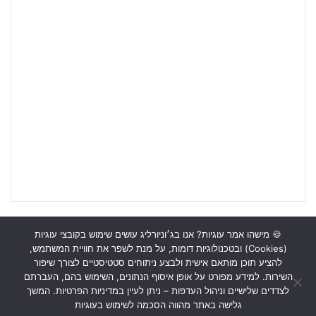
🍪 מישהו אמר עוגיות? אנו בג׳וניורליג עושים שימוש בקובצי עוגיות
(Cookies) ובטכנולוגיות דומות, על מנת לשפר את חוויית המשתמש,
ראשי
כתבות
תכנים מקצועיים
תנאי שימוש
מדיניות אבטחה
להציע תוכן מותאם אישית ולבצע ניתוחים סטטיסטיים לצורך שיפור
השירות. למידע מפורט על אופן איסוף הנתונים, השימוש בהם, העברתם
כתבו לנו
לצדדים שלישיים וניהול העדפות – ניתן לעיין במדיניות הפרטיות. המשך
גלישה באתר מהווה הסכמה לשימוש בעוגיות
Instagram
YouTube
Facebook