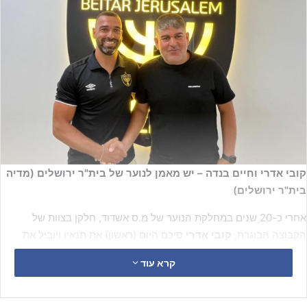
קובי אדרי וחיים בנדה – יש מאמן לנוער של בית"ר ירושלים (מדיה
בית"ר ירושלים)
אחרי כ-20 שנים במחלקת הנוער של מ.ס אשדוד, חלקן בצוות של
הקבוצה הבוגרת,
קובי אדרי
סיכם היום (ראשון) את תנאיו ויוביל את
קבוצת הנוער של בית"ר ירושלים בעונה הקרובה בליגה הלאומית לנוער,
קרא עוד
כאשר המטרה העיקרית היא – חזרה לליגת העל