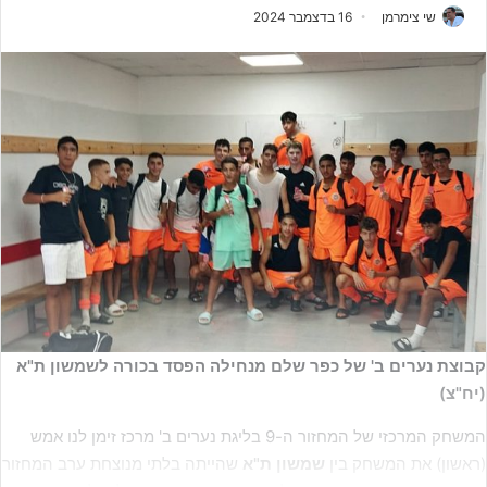
שי צימרמן
16 בדצמבר 2024
קבוצת נערים ב' של כפר שלם מנחילה הפסד בכורה לשמשון ת"א
(יח"צ)
המשחק המרכזי של המחזור ה-9 בליגת נערים ב' מרכז זימן לנו אמש
(ראשון) את המשחק בין
שמשון ת"א
שהייתה בלתי מנוצחת ערב המחזור