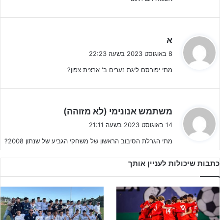
במחזור ה-8.
:
כמו כן נקבע לוח משחקים עדכני
לליגת העל לנוער
>>
https://bit.ly/3DKbBwr
ה
א
ג
8 באוגוסט 2023 בשעה 22:23
י
מתי יפורסם ליגת נערים ב' ארצית צפון?
ב
:
ה
משתמש אנונימי (לא מזוהה)
ג
14 באוגוסט 2023 בשעה 21:11
י
מתי הגרלת הסיבוב הראשון של משחקי הגביע של שנתון 2008?
ב
:
כתבות שיכולות לעניין אותך