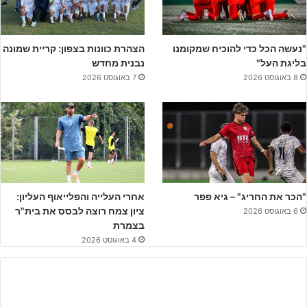
מועדי סיבובי גביע המדינה:
"נעשה הכל כדי להוכיח שמקומנו
הצהרת כוונות בצפון: קריית שמונה
09/09/2023
– סיבוב א' (מסיבוב זה פטורות קבוצות ליגת העל)
בליגת העל"
נבנית מחדש
28/10/2023
סיבוב ב' (כניסת קבוצות ליגת העל למשחקי הגביע)
8 באוגוסט 2026
7 באוגוסט 2026
02/12/2023
– סיבוב ג'
30/12/2023
– סיבוב ד' – (תלוי בכמות נרשמות לגביע – יתקיים רק
במידה וכמות הקבוצות תצריך זאת).
27/01/2024
– שמינית גמר.
13-14/02/2024
– רבע גמר.
"הכר את החריג" – גיא פפר
אחרי העלייה והפלייאוף העליון:
פגרת השזרוע
תתקיים בתאריכים ה –
18/11/2023
ו-
25/11/23
ציון צמח רוצה לבסס את בית"ר
6 באוגוסט 2026
בתאריכים אלו לא ייערכו משחקים באף אחת מהליגות.
בצמרת
4 באוגוסט 2026