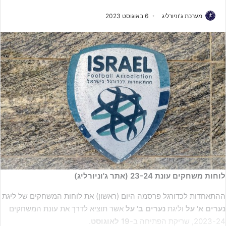
מערכת ג'וניורליג
6 באוגוסט 2023
לוחות משחקים עונת 23-24 (אתר ג'וניורליג)
ההתאחדות לכדורגל פרסמה היום (ראשון) את לוחות המשחקים של ליגת
נערים א' על
וליגת
נערים ב' על
אשר תוציא לדרך את עונת המשחקים
2023-24, שריקת הפתיחה ב-
19 לאוגוסט
.