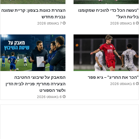
אני מחכה לכם באינסטגרם ובטיק-טוק. יש שם תוכן וכלים שבאמת אסור
לכם לפספס את אתם רוצים להצליח בספורט ולהגשים חלום
"נעשה הכל כדי להוכיח שמקומנו
הצהרת כוונות בצפון: קריית שמונה
בליגת העל"
נבנית מחדש
אם אתם ההורים, מבינים שכדי להשיג הישגים משמעותיים, צריך לקבל
8 באוגוסט 2026
7 באוגוסט 2026
כלים להתמודד עם לחץ, תחרות, משבר – ולבנות תעוזה, ערך עצמי
ואומץ, אז פשוט קבלו החלטה ותעזרו לילד שלכם להיות יציב וחזק יותר
מנטלית. אין זמן לבזבז.
"הכר את החריג" – גיא פפר
המאבק על שיבוצי החטיבה
הצעירה מחריף: פנייה לבית הדין
6 באוגוסט 2026
ולשר הספורט
ליצירת קשר לחצו על הבאנר!!
6 באוגוסט 2026