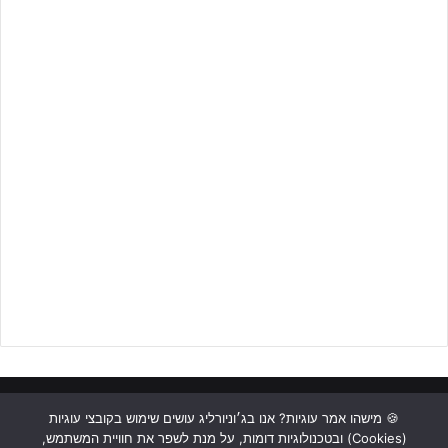
ראשי
כתבות
תכנים מקצועיים
תנאי שימוש
מדיניות אבטחה
🍪 מישהו אמר עוגיות? אנו בג׳וניורליג עושים שימוש בקובצי עוגיות
(Cookies) ובטכנולוגיות דומות, על מנת לשפר את חוויית המשתמש,
כתבו לנו