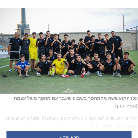
עכו התאוששה מהמהפך בשבוע שעבר עם מהפך משל עצמה
(אמיר כהן)
המחזור השישי בליגת נערים ג' ארצית צפון הביא לנו משחק רב שערים
במגרש בעכו, כאשר גליל
גולן רצתה לחבר ניצחון שני רצוף לאחר 2-1 על מכבי חיפה גולדשנפלד
קרא עוד