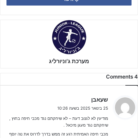
עירוני מודיעין
מליגת דן שחלפה בסיבובים הקודמים על בני אשדוד
ומכבי שעריים, יצאה למשחק חוץ מול
מכבי חיפה גולדשנפלד
מליגת
שרון האיכותית שגברה בשלבים המוקדמים על שמשון ת"א ומ.ס קרית ים.
מערכת ג'וניורליג
4 Comments
ה
שעאבן
ג
25 בינואר 2025 בשעה 10:26
י
מודיעין לא לגנוב דעת – לא שיחקתם נגד מכבי חיפה בחוץ ,
ב
שיחקתם נגד מעגן מיכאל .
:
מכבי חיפה האמיתית רגע זה ממש בדרך לדרוס את נוה יוסף