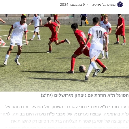
מערכת ג'וניורליג
9 בנובמבר 2024
הפועל ת"א חוזרת עם ניצחון מירושלים (יח"צ)
בעוד
מכבי ת"א ומכבי נתניה
גברו במשחקן על הפועל רעננה והפועל
פ"ת בהתאמה, קבוצת נערים א' של
מכבי פ"ת
מעדה היום בביתה, לאחר
שהקבוצה של יוסי בן שטרית הצליחה בדקות הסיום רק להשוות את
התוצאה מול הפועל כפ"ס שעלתה ליתרון משער של דור חלף הכישרוני,