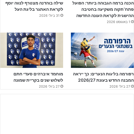
הפועל ת"א
שנמצאת במומנטום חיובי בחודש האחרון חזרה עם ניצחון
הכנה ברמה הגבוהה ביותר: הפועל
שילה בוהדנה מצטרף לנווה יוסף
פתח־תקוה משקיעה בחטיבה
לקראת האתגר בליגת העל
חוץ מרשים מול הפועל ירושלים שהייתה ערב המחזור ה-10 צמודה אליה
ההישגית לקראת העונה החדשה
31 ביולי 2026
בטבלה מרחק נקודה אחת ביניהן.
1 באוגוסט 2026
המחצית הראשונה שהייתה שוויונית הסתיימה בשוויון 1:1 לאחר
שירושלים הייתה זו שכבשה ראשונה כבר בחלוף כעשר דקות של משחק,
כשעילאי מליחי השווה את התוצאה.
רפורמה בליגות הנערים: כך ייראה
מוחמד איברהים סעדי חתם
המבנה החדש בעונת 2026/27
לשלוש שנים בקריית שמונה
27 ביולי 2026
27 ביולי 2026