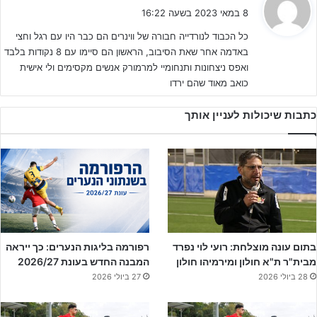
ג
רוצים להגיע הכי מוכנים לעונה הבאה. להרשמה – לחצו על הבאנר!
8 במאי 2023 בשעה 16:22
י
ראשית דבר לסיקורנו מועדוני הכדורגל של
הכח רמת גן ובני אילת
רשמו
כל הכבוד לנורדייה חבורה של ווינרים הם כבר היו עם רגל וחצי
ב
באדמה אחר שאת הסיבוב, הראשון הם סיימו עם 8 נקודות בלבד
אמש ציוני שבח בהופעה ספורטיבית ורוח לחימה שראוי ללמד בכל מקום
:
ואפס ניצחונות ותנחומיי למרמורק אנשים מקסימים ולי אישית
שמכבד את ערך הספורט והכדורגל שלנו. שתי הקבוצות שהבטיחו את
כואב מאוד שהם ירדו
הישארותן הפנימו את ערך השפעתם על גורל היורדת השלישית והגיעו
תוך מחויבות כאשר הם מאתגרות את יריבותיהם במשחק לחימה.
כתבות שיכולות לעניין אותך
הפועל מרמורק
ששבוע קודם דחקה את
נורדיה
מתחת לקו האדום,
ידעה שתוצאת תיקו עלולה שלא להספיק לה במקרה של ניצחון ירושלמי
על
בני אילת
. בשני המגרשים עקבו באונליין מה עושה כל אחת
מהיריבות.
בתום עונה מוצלחת: רועי לוי נפרד
רפורמה בליגות הנערים: כך ייראה
מבית"ר ת"א חולון ומירמיהו חולון
המבנה החדש בעונת 2026/27
28 ביולי 2026
27 ביולי 2026