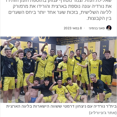
שאלילת המזל וצמד מטורף עמוק בתוספת הזמן הותירו
את נורדיה עונה נוספת בארצית והורידו את מרמורק
לליגה השלישית, בזכות שער אחד יותר ביחס השערים
בין הקבוצות.
סאני בנימיני
8 במאי 2023
בית"ר נורדיה עם ניצחון דרמטי ששווה הישארות בליגה הארצית
(אתר ג'וניורליג)