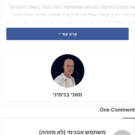
אל מועדון הדרמות הגדולות שמספקות ליגות הנוער בשלבי ההכרעה
נכנסה הערב
בית"ר נורדיה
בפרק גדול משלה. אלילת המזל נחתה
הערב
בארזים
ונתנה לנו טעימה ושיעור מרתק על היחוד וגם האכזריות
שמספק עבורנו משחק הכדורגל.
קרא עוד
סאני בנימיני
One Comment
ה
משתמש אנונימי (לא מזוהה)