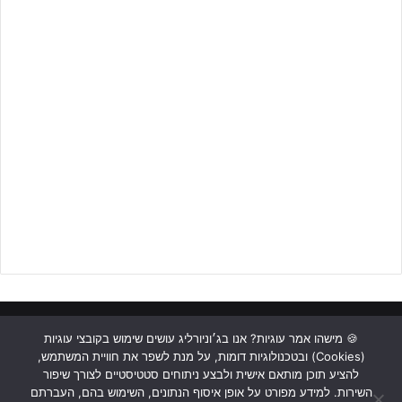
ראשי
כתבות
תכנים מקצועיים
תנאי שימוש
מדיניות אבטחה
🍪 מישהו אמר עוגיות? אנו בג׳וניורליג עושים שימוש בקובצי עוגיות
(Cookies) ובטכנולוגיות דומות, על מנת לשפר את חוויית המשתמש,
כתבו לנו
להציע תוכן מותאם אישית ולבצע ניתוחים סטטיסטיים לצורך שיפור
השירות. למידע מפורט על אופן איסוף הנתונים, השימוש בהם, העברתם