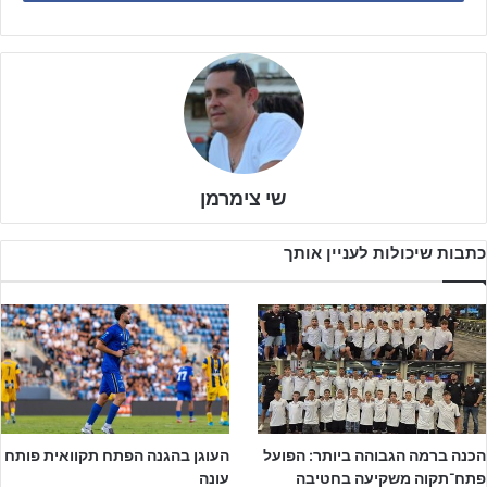
משיח שגדל ועשה חיל במחלקת הנוער של הפועל ת"א ושיחק בעונה
החולפת בנוער של הפועל ב"ש, יסייע לקבוצתו של בן אהרון במאבקי
הצמרת וכמו כן יהיה חלק מסגל הקבוצה הבוגרת של המועדון.
שי צימרמן
כתבות שיכולות לעניין אותך
לפרסום באתר ג'וניורליג – לחצו על הבאנר!!!
עמית משיח
בתגובה לאתר ג'וניורליג לאחר החתימה: "אני שמח וגאה
לחתום בהפועל פתח תקווה, רוצה להודות להוריי היקרים שבזכותם הכל
קרה. יש לי הרבה מטרות להשיג השנה בעזרת השם ואני מאוד שמח
ונרגש להגיע למועדון גדול עם מורשת מרובת שנים ולהיכלל בו כחלק
מסגל הקבוצה הבוגרת בליגת העל"
הכנה ברמה הגבוהה ביותר: הפועל
העוגן בהגנה הפתח תקוואית פותח
פתח־תקוה משקיעה בחטיבה
עונה