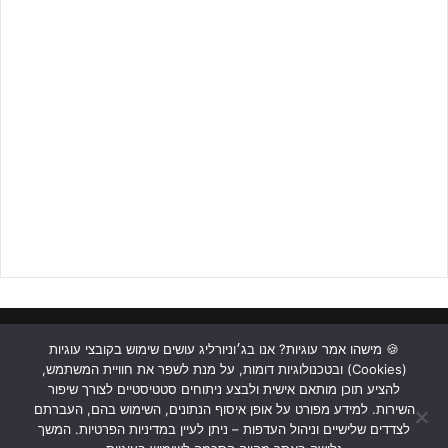
לפרטים נוספים לחצו על הבאנר!!!
ראשי
כתבות
תכנים מקצועיים
תנאי שימוש
מדיניות אבטחה
🍪 מישהו אמר עוגיות? אנו בג׳וניורליג עושים שימוש בקובצי עוגיות
(Cookies) ובטכנולוגיות דומות, על מנת לשפר את חוויית המשתמש,
כתבו לנו
להציע תוכן מותאם אישית ולבצע ניתוחים סטטיסטיים לצורך שיפור
השירות. למידע מפורט על אופן איסוף הנתונים, השימוש בהם, העברתם
Instagram
YouTube
Facebook
לצדדים שלישיים וניהול העדפות – ניתן לעיין במדיניות הפרטיות. המשך