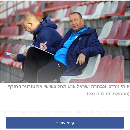
איתי מרדכי ונבחרת ישראל U18 תחל בשישי את טורניר החורף
(ההתאחדות לכדורגל)
נבחרת נוער ב' (עד גיל 18) של ישראל תחל ביום שישי את טורניר החורף
המסורתי ע"ש גברי לוי.
קרא עוד