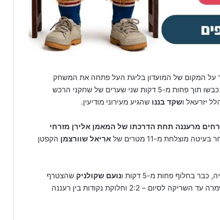
 על המקום של המועדון בליגת העל פתחה את המשחק
בסערה, כאשר לאחר 20 דקות של משחק ללא שערים כבשו תוך פחות מ-5 דקות שני שערים של שחקני הרכש
ל יזרעאל ו
שקד בננו
שהגיע מעירוני מודיעין.
חים מרעננה תחת הדרכתו של המאמן אלירן מזרחי
אריאל שוורצמן
הקפטן
 בחלוף פחות מ-5 דקות ו
נועם
שקולניק
שהצטרף
מהפועל ת"א קבע שוויון בדרבי של השרון. תוצאה שנשמרה עד השריקה לסיום – 2:2 וחלוקת נקודות בין רעננה