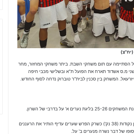
(יח"צ)
ל הסתיימה עם תום משחקי השבת. ביתר משחקי המחזור, מחר
ני מ.ס אשדוד תארח את הפועל ת"א ובשלישי מכבי חיפה
רעאל. המשחק בין סכנין לבית"ר טוברוק נדחה לסוף החודש.
לאחר שבנערים ב' השנתונים סיימו את העונה עם אותן נקודות (38 נק') כשרק הפרש שערים עדיף הותיר את הרעננים
פו של דבר נשרה מנערים ב' על.