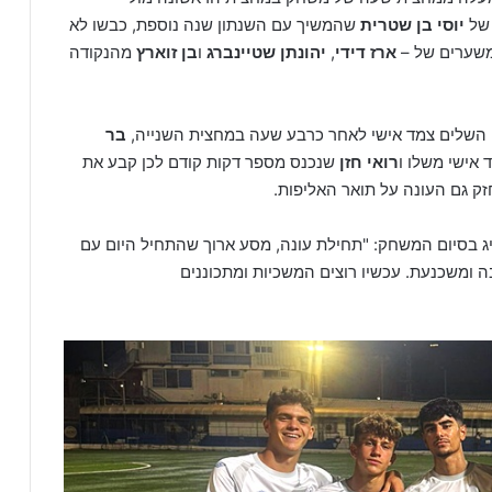
 של
יוסי בן שטרית
שהמשיך עם השנתון שנה נוספת, כבשו לא
משערים של –
ארז דידי
,
יהונתן שטיינברג
ו
בן זוארץ
מהנקודה
י השלים צמד אישי לאחר כרבע שעה במחצית השנייה,
בר
אישי משלו ו
רואי חזן
שנכנס מספר דקות קודם לכן קבע את
יג בסיום המשחק: "תחילת עונה, מסע ארוך שהתחיל היום עם
 ומשכנעת. עכשיו רוצים המשכיות ומתכוננים