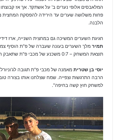
המלאבסים אלופי נערים ב' על אשתקד. אך אז קבוצתו
פחות משלושה שערים עד הירידה להפסקת המחצית 
הלבנה.
חגיגת השערים המשיכה גם במחצית השנייה, ארז דיד
תמיר
מלך השערים בעונה שעברה של פ"ת הוסיף צמד 
תוצאת המשחק – 0:7 משכנע של מכבי פ"ת שתאבק חזק גם העונה על תואר האליפות.
יוסי בן שטרית
מאמנה של מכבי פ"ת תגובה לג'וניורל
הרבה התרגשות וצפייה. שמח שצלחנו אותו בצורה טובה
למשחק חוץ קשה בחיפה".