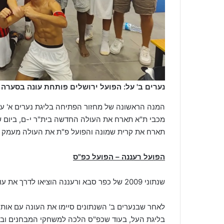
נערים ב' על: הפועל ירושלים פותחת עונה בסערה 
המנה הראשונה של מחזור הפתיחה בליגת נערים א' ע
מכבי ת"א תארח את העולה החדשה בית"ר י-ם, ביום ש
תארח את קרית שמונה והפועל פ"ת את העולה מעמק יז
הפועל רעננה – הפועל כפ"ס
שנתוני 2009 של כפר סבא ורעננה הוציאו לדרך את עונת המשחקים 25-26 בליגת נערים א' על בדרבי של השרון.
בליגת העל, בעוד שכפ"ס הלכה למשחקי המבחנים ובסו