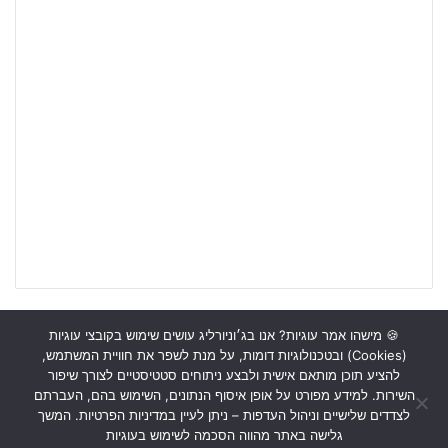
🍪 מישהו אמר עוגיות? אנו בג׳וניורליג עושים שימוש בקובצי עוגיות
(Cookies) ובטכנולוגיות דומות, על מנת לשפר את חוויית המשתמש,
ראשי
כתבות
תכנים מקצועיים
תנאי שימוש
מדיניות אבטחה
להציע תוכן מותאם אישית ולבצע ניתוחים סטטיסטיים לצורך שיפור
השירות. למידע מפורט על אופן איסוף הנתונים, השימוש בהם, העברתם
כתבו לנו
לצדדים שלישיים וניהול העדפות – ניתן לעיין במדיניות הפרטיות. המשך
גלישה באתר מהווה הסכמה לשימוש בעוגיות