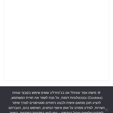
🍪 מישהו אמר עוגיות? אנו בג׳וניורליג עושים שימוש בקובצי עוגיות
(Cookies) ובטכנולוגיות דומות, על מנת לשפר את חוויית המשתמש,
ראשי
כתבות
תכנים מקצועיים
תנאי שימוש
מדיניות אבטחה
להציע תוכן מותאם אישית ולבצע ניתוחים סטטיסטיים לצורך שיפור
השירות. למידע מפורט על אופן איסוף הנתונים, השימוש בהם, העברתם
כתבו לנו
לצדדים שלישיים וניהול העדפות – ניתן לעיין במדיניות הפרטיות. המשך