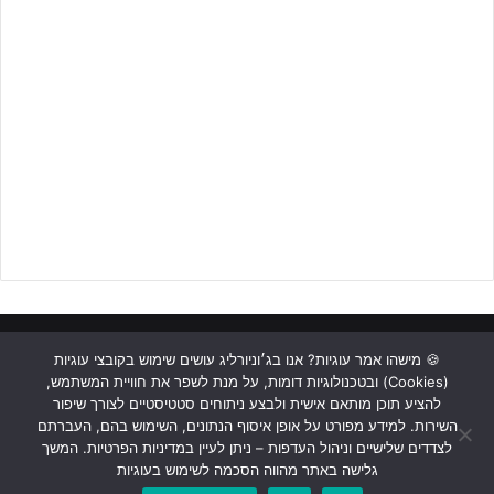
הזדמנויות התוצאה נותרה בעינה עד ירידת הקבוצות להפסקת המחצית.
ראשי
כתבות
תכנים מקצועיים
תנאי שימוש
מדיניות אבטחה
🍪 מישהו אמר עוגיות? אנו בג׳וניורליג עושים שימוש בקובצי עוגיות
לקבלת הקטלוג המלא – לחצו על הבאנר!!
(Cookies) ובטכנולוגיות דומות, על מנת לשפר את חוויית המשתמש,
כתבו לנו
להציע תוכן מותאם אישית ולבצע ניתוחים סטטיסטיים לצורך שיפור
חמש דקות מתחילת המחצית השנייה רמת השרון הייתה קרובה מאוד
השירות. למידע מפורט על אופן איסוף הנתונים, השימוש בהם, העברתם
לשוויון אך הדיפה נהדרת של
עילאי פהימה
שמרה על היתרון השבריר
Instagram
YouTube
Facebook
לצדדים שלישיים וניהול העדפות – ניתן לעיין במדיניות הפרטיות. המשך
של באר שבע. רמת השרון המשיכה להפעיל לחץ על שערה של באר
גלישה באתר מהווה הסכמה לשימוש בעוגיות