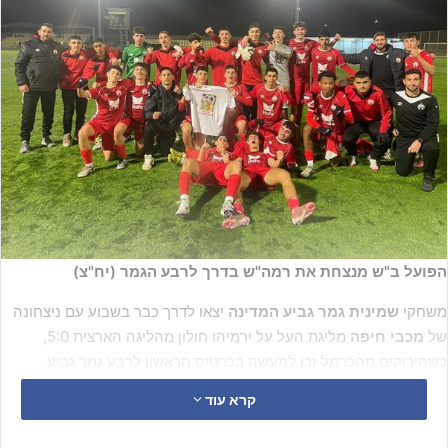
הפועל ב"ש מנצחת את רמה"ש בדרך לרבע הגמר (יח"צ)
משחקי
שמינית גמר גביע המדינה
יצאו לדרך כבר בשבוע עם ניצחונה
של
מכבי חיפה
מליגת העל על ירמיהו חולון מהליגה הארצית 5:0,
כשהירוקים מהכרמל זכו למעשה בכרטיס הראשון לרבע גמר גביע
המדינה עונת 24-25.
קרא עוד