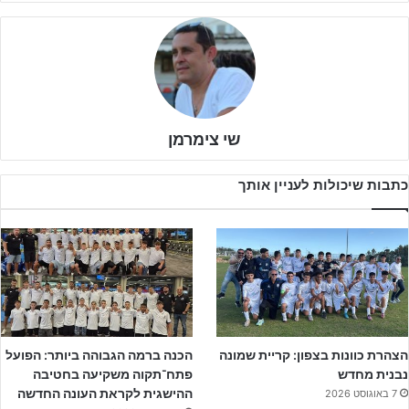
לפרטים נוספים והרשמה – לחצו!!!
שי צימרמן
רמה"ש תתרכז בליגה, הפועל ב"ש חולמת גביע
שלושה ימים לאחר שהשתיים סיימו את משחקן בתיקו 1:1 במסגרת
כתבות שיכולות לעניין אותך
המחזור ה-21 בליגת העל, רמת השרון הנאבקת בתחתית הפעם אירחה
את הפועל ב"ש לדו קרב על טהרת ליגת העל על הכרטיס הנוסף לרבע
גמר גביע המדינה.
אחרי קצת פחות מעשרים דקות של משחק יציאה נהדרת של
נועם
וינגרטן
שוער רמה"ש מנעה מהאורחים מבאר שבע לעלות ליתרון.
הצהרת כוונות בצפון: קריית שמונה
הכנה ברמה הגבוהה ביותר: הפועל
נבנית מחדש
פתח־תקוה משקיעה בחטיבה
ההישגית לקראת העונה החדשה
7 באוגוסט 2026