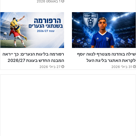
1 באוגוסט 2026
שילה בוהדנה מצטרף לנווה יוסף
רפורמה בליגות הנערים: כך ייראה
לקראת האתגר בליגת העל
המבנה החדש בעונת 2026/27
31 ביולי 2026
27 ביולי 2026
בחלוף כחמש דקות כדור ארוך מהגנת ב"ש של
תומר טישלר
מעל כל קו
ההגנה של רמת השרון מצא את
נועם ספדיה
באחד על אחד מול, וינגרטן
עוד ניסה לעצור אך הכדור עשה את כל הדרך לרשת של רמת השרון.
רמה"ש לאחר שספגה ניסתה להשוות את התוצאה, אך למרות חצאי