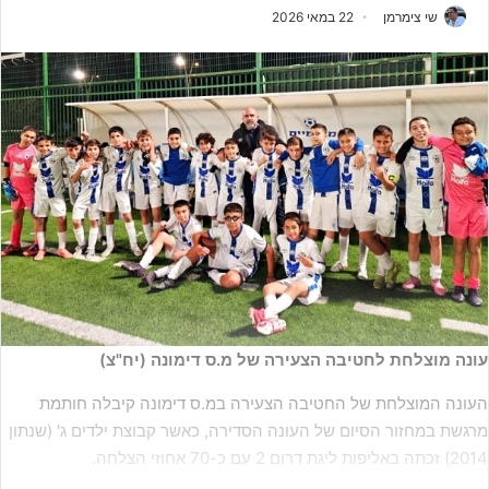
שי צימרמן
22 במאי 2026
עונה מוצלחת לחטיבה הצעירה של מ.ס דימונה (יח"צ)
העונה המוצלחת של החטיבה הצעירה במ.ס דימונה קיבלה חותמת
מרגשת במחזור הסיום של העונה הסדירה, כאשר קבוצת ילדים ג' (שנתון
2014) זכתה באליפות ליגת דרום 2 עם כ-70 אחוזי הצלחה.