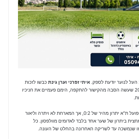
העל לנוער יודעת לספק.
איתי זפרני וערן גינת
כבשו לזכות
, שחקן שנתון 2009 שעשה הסבה מהקישור להתקפה, הימם פעמיים את חניכיו
העניקו להפועל ת"א יתרון מהיר של 0:2, אך המארחת לא ויתרה וליאור
חצית ביתרון של שער אחד בלבד לאדומים מוולפסון. כל
כזו שנמשכה עד לשריקה האחרונה בהחלט של העונה.