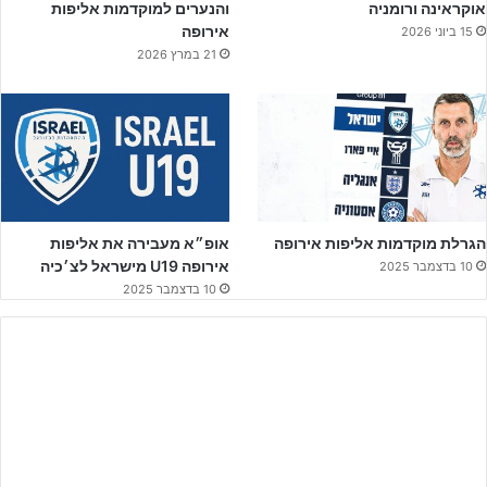
אוקראינה ורומניה
והנערים למוקדמות אליפות
להלן הסגל שפרסם המאמן הלאומי:
אירופה
15 ביוני 2026
21 במרץ 2026
שוערים: דניאל כהן (מכבי נתניה), רועי לוי (מ.ס אשדוד)
הגרלת מוקדמות אליפות אירופה
אופ״א מעבירה את אליפות
אירופה U19 מישראל לצ׳כיה
10 בדצמבר 2025
10 בדצמבר 2025
ליצירת קשר לחצו על הבאנר!!
הגנה:
נועם שוורץ (מכבי ת"א), אחמד אבו מוך (מ.ס אשדוד), איתי