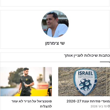
שי צימרמן
כתבות שיכולות לעניין אותך
נדב מירה
שחקן נערים ג' של
אדומים אשדוד
כבש היום בניצחון 5:4
במשחק האימון על בני יהודה, כשהוא מזהה את השוער מחוץ לשער
ומ-30 מטרים שלח כדור חכם הישר לרשת.
מועדי פתיחת עונת 2026-27
פוטנציאל על הנייר לא עוזר
להצליח
10 ביוני 2026