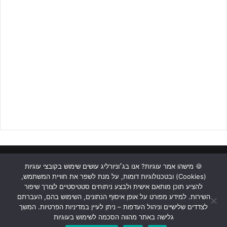
ראשי
כתבות
תכנים מקצועיים
תנאי שימוש
מדיניות אבטחה
🍪 מישהו אמר עוגיות? אנו בג׳וניורליג עושים שימוש בקובצי עוגיות
(Cookies) ובטכנולוגיות דומות, על מנת לשפר את חוויית המשתמש,
כתבו לנו
להציע תוכן מותאם אישית ולבצע ניתוחים סטטיסטיים לצורך שיפור
השירות. למידע מפורט על אופן איסוף הנתונים, השימוש בהם, העברתם
Instagram
YouTube
Facebook
לצדדים שלישיים וניהול העדפות – ניתן לעיין במדיניות הפרטיות. המשך
גלישה באתר מהווה הסכמה לשימוש בעוגיות