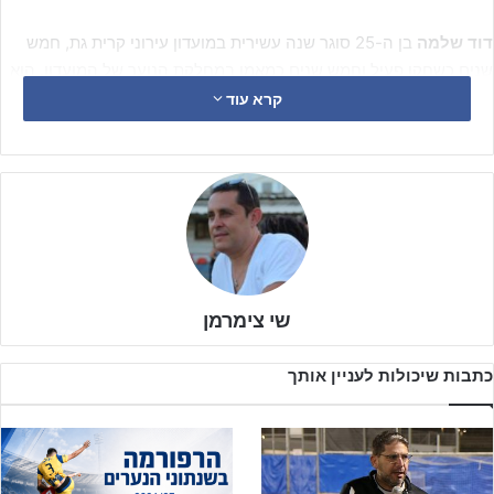
דוד שלמה
בן ה-25 סוגר שנה עשירית במועדון עירוני קרית גת, חמש
שנים כשחקן פעיל וחמש שנים כמאמן במחלקת הנוער של המועדון. הוא
אימן כבר את קבוצות נערים ג' וילדים א' של המחלקה, כשהשנה קיבל
קרא עוד
אתגר גדול לבנות את קבוצת נערים ב' שמשחקת בליגה ארצית דרום.
שי צימרמן
כתבות שיכולות לעניין אותך
דוד שלמה – קיבל אתגר גדול העונה עם שנתון 2004 (ולדי מוסייב)