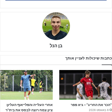
בן הנל
כתבות שיכולות לעניין אותך
במשחק שפתח את המחזור בפלייאוף התחתון, הפועל ב"ש רצתה למנף
"הכר את החריג" – גיא פפר
אחרי העלייה והפלייאוף העליון:
את הניצחון על בני יהודה כשאירחה בביתה את הפועל כפ"ס. זה נפתח
ציון צמח רוצה לבסס את בית"ר
6 באוגוסט 2026