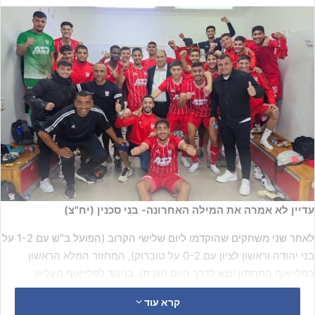
עדיין לא אמרה את המילה האחרונה- בני סכנין (יח"צ)
לאחר שני משחקים שהוקדמו ליום שלישי הקרוב (הפועל ב"ש עם 1-2 על
בני יהודה וראשון לציון עם 0-2 על טוברוק), המחזור המלא הראשון
בפלייאוף התחתון יוצא לדרך היום (שבת). בניגוד לפלייאוף העליון,
בפלייאוף התחתון ישוחקו 18 מחזורים, כך שכל נקודה חשובה וקריטית.
קרא עוד