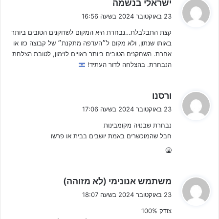
ה
השלישי. ארבע הנבחרות עם המאזן הטוב ביותר מהמקום השלישי
ישראלי בנשמה
ג
ימשיכו גם הן לשלב הבא, בעוד שהיתר מודחות.
23 באוקטובר 2024 בשעה 16:56
י
קצת התבלבלת…נבחרת היא המקום לשחקנים הטובים ביותר
ב
באותו שנתון, ולא מקום ל״העדפה מתקנת״ של קבוצה כזו או
:
אחרת. השחקנים הטובים ביותר ראויים לזימון, לטובת הצלחת
הנבחרת. בהצלחה לדור העתיד!
ה
ורסנו
ג
23 באוקטובר 2024 בשעה 17:06
י
נבחרת שבנויה מקומבינות
ב
חבל שהמוכשרים באמת יושבים בבית או פרשו
:
🤮
לחצו לצפייה בכל הדגמים
ה
משתמש אנונימי (לא מזוהה)
ג
להלן ההרכב שהציב המאמן הלאומי:
23 באוקטובר 2024 בשעה 18:07
י
עילי אלטמן, לירוי אבריבאייה, גיא אליגולשווילי, לירן שפיגל, אופק
צודק 100%
ב