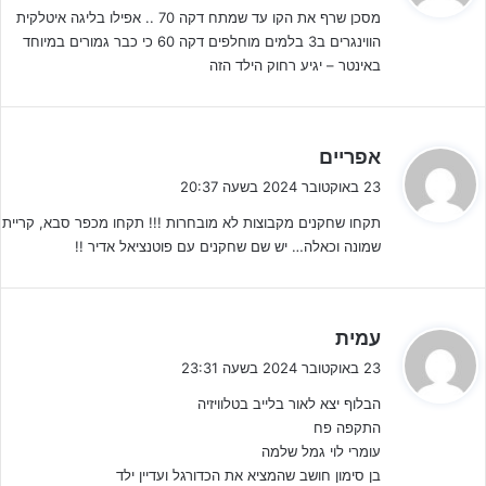
מסכן שרף את הקו עד שמתח דקה 70 .. אפילו בליגה איטלקית
ב
בסיום תיקו 1-1 מאכזב מאוד מבחינתה של נבחרת ישראל, שיודעת כי כל
הווינגרים ב3 בלמים מוחלפים דקה 60 כי כבר גמורים במיוחד
:
באינטר – יגיע רחוק הילד הזה
תוצאה פרט מניצחון על מולדובה והכרטיס לשלב העלית בסכנה ממשית,
בטח לאור העובדה כי היריבה במחזור האחרון היא נבחרת שווייץ שלא
תעשה חיים קלים.
ה
אפריים
ג
23 באוקטובר 2024 בשעה 20:37
י
תקחו שחקנים מקבוצות לא מובחרות !!! תקחו מכפר סבא, קריית
ב
שמונה וכאלה… יש שם שחקנים עם פוטנציאל אדיר !!
:
ה
עמית
ג
23 באוקטובר 2024 בשעה 23:31
י
הבלוף יצא לאור בלייב בטלוויזיה
ב
התקפה פח
:
עומרי לוי גמל שלמה
בן סימון חושב שהמציא את הכדורגל ועדיין ילד