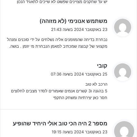
ציפרוט, עידו אהרון, נועם אלוק, איתמר חוסיד, אורי בן לולו, עומרי
יש עד שחקנים מצויינים שפשוט לא שייכים לתאגיד הנכון
:
לוי ועילאי בן סימון.
ה
משתמש אנונימי (לא מזוהה)
המחצית הראשונה התנהלה ברובה עם שליטה של הבחורים בכחול לבן,
ג
23 באוקטובר 2024 בשעה 21:43
אך ניכרת העובדה כי ההגנה המונטנגרית הסתגרה בהתקפות שלנו ולא
י
אפשרה לנבחרת ליצור מצבי בעיטה. 0-0 לאחר 45 דקות ראשונות,
נבחרת בדיחה שהמוזמנים אליה נשלחים על ידי סוכנים ומנהל
ב
בתקווה לשערים במחצית השנייה.
מקצועי של קבוצה שמכתיב למאמן הנבחרת מי יוזמן . בושה.
:
ה
קובי
ג
25 באוקטובר 2024 בשעה 07:36
י
הרכב לא טוב
ב
5 בהגנה ו3 קשרים אנמים שאמורים לסדר מצבים לחלוצים
:
לפרסום באתר ג'וניורליג – לחצו על הבאנר!!!
חסר כאן יצירתיות ומשחק התקפי
בדקה ה-78 השער המיוחל הגיע כאשר קרן של ליאם וינשטיין הפכה
לשער עצמי. לרוע המזל, היתרון לא החזיק מעמד להרבה זמן כי שתי
ה
מספר 2 היה הכי טוב אולי היחיד שהופיע
דקות לסיום הזמן החוקי המונטנגרים השוו את התוצאה בדקה כואבת
ג
23 באוקטובר 2024 בשעה 19:15
ביותר.
י