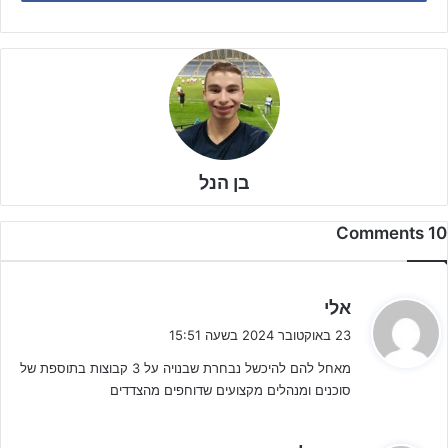
בן הנל
10 Comments
ה
אלי
ג
23 באוקטובר 2024 בשעה 15:51
י
מאחל להם להיכשל נבחרת שבנויה על 3 קבוצות בתוספת של
ב
הצעד הראשון בדרך לשם התחיל במשחק נגד מונטנגרו, שמשובצת בבית
סוכנים ומנהלים מקצועים שדוחפים מהצדדים
:
אחד יחד עם שווייץ ומולדובה שמארחת את הבית. שני המקומות
הראשונים ממשיכים אוטומטית לשלב העלית ללא כל תלות במקום