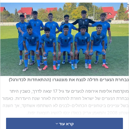
נבחרת הנערים חדלה לנצח את מונטגרו (ההתאחדות לכדורגל)
מוקדמות אליפות אירופה לנערים עד גיל 17 יצאה לדרך, כשבין היתר
נבחרת הנערים של ישראל חוזרת להתחרות לאחר שנת היעדרות. כאמור
בשל עניינים ביטחוניים הכחולים-לבנים לא השתתפו אשתקד, אך השנה
שנתון 2008 והמאמן אריק בנאדו ינסו להשיג תוצאות יפות.
קרא עוד